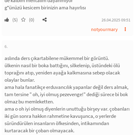
de kalbim mentalim dayanmıyor
g*ünüzü kesicem birinizin ama hayırlısı
(5)
(0)
26.04.2025 09:51
notyourmary
6.
aslında ders çıkartabilene mükemmel bir görüntü.
ülkenin nasıl bir boka battığını, silkelenip, üstündeki ölü
toprağını atıp, yeniden ayağa kalkmasına sebep olacak
olaylar bunlar.
ama hala fanatikçe erduvancılık yapanlar değil ders almak,
tam tersine " oh, iyi olmuş pezevenge!" dediği sürece bi bok
olmaz bu memleketten.
ama o oh iyi olmuş diyenlerin unuttuğu birşey var. çobanları
iki gün sonra hakkın rahmetine kavuşunca, o yerlerde
süründürülen insanların öfkesinden, intikamından
kurtaracak bir çoban olmayacak.