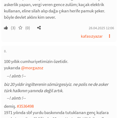
askerlik yapan, vergi veren gence zulüm; kaçak elektrik
kullanan, eline silah alıp dağa çıkan herife pamuk şeker.
böyle devlet aklını kim sever.
(3)
(0)
26.04.2025 12:06
kafasızyazar
8.
100 yıllık cumhuriyetimizin özetidir.
yukarıda
@morgazoz
biz 20 yıldır ingilterenin sömürgesiyiz. ne polis ne de asker
türk halkının yanında değil artık.
demiş.
#3536498
1971 yılında sbf yurdu baskınında tutuklanan genç kızlara