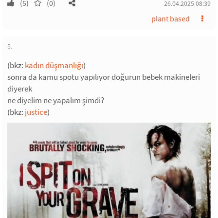
(5)
(0)
26.04.2025 08:39
plant based
5.
(bkz:
kadın düşmanlığı
)
sonra da kamu spotu yapılıyor doğurun bebek makineleri
diyerek
ne diyelim ne yapalım şimdi?
(bkz:
justice
)