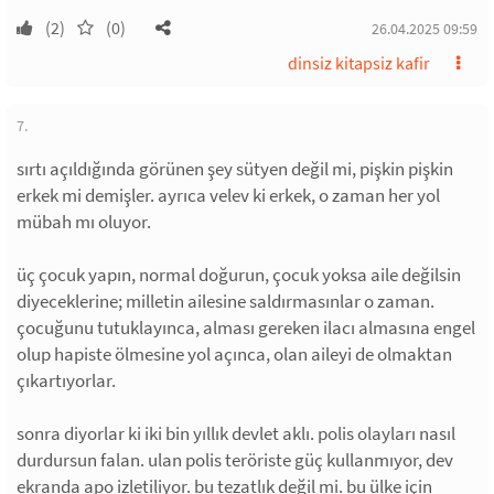
(2)
(0)
26.04.2025 09:59
dinsiz kitapsiz kafir
7.
sırtı açıldığında görünen şey sütyen değil mi, pişkin pişkin
erkek mi demişler. ayrıca velev ki erkek, o zaman her yol
mübah mı oluyor.
üç çocuk yapın, normal doğurun, çocuk yoksa aile değilsin
diyeceklerine; milletin ailesine saldırmasınlar o zaman.
çocuğunu tutuklayınca, alması gereken ilacı almasına engel
olup hapiste ölmesine yol açınca, olan aileyi de olmaktan
çıkartıyorlar.
sonra diyorlar ki iki bin yıllık devlet aklı. polis olayları nasıl
durdursun falan. ulan polis teröriste güç kullanmıyor, dev
ekranda apo izletiliyor. bu tezatlık değil mi. bu ülke için