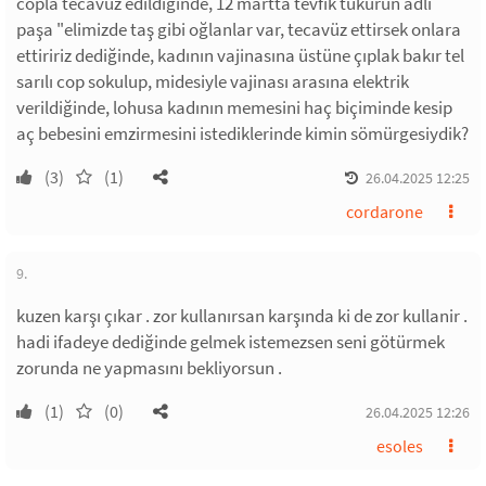
copla tecavüz edildiğinde, 12 martta tevfik tükürün adlı
paşa "elimizde taş gibi oğlanlar var, tecavüz ettirsek onlara
ettiririz dediğinde, kadının vajinasına üstüne çıplak bakır tel
sarılı cop sokulup, midesiyle vajinası arasına elektrik
verildiğinde, lohusa kadının memesini haç biçiminde kesip
aç bebesini emzirmesini istediklerinde kimin sömürgesiydik?
(3)
(1)
26.04.2025 12:25
cordarone
9.
kuzen karşı çıkar . zor kullanırsan karşında ki de zor kullanir .
hadi ifadeye dediğinde gelmek istemezsen seni götürmek
zorunda ne yapmasını bekliyorsun .
(1)
(0)
26.04.2025 12:26
esoles