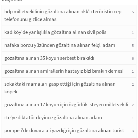
hdp milletvekilinin gözaltına alınan pkk'lı teröristin cep
5
telefonunu gizlice alması
kadıköy'de yanlışlıkla gözaltına alınan sivil polis
1
nafaka borcu yüzünden gözaltına alınan felçli adam
5
gözaltına alınan 35 koyun serbest bırakıldı
6
gözaltına alınan amirallerin hastayız bizi bırakın demesi
1
sokaktaki mamaları gasp ettiği için gözaltına alınan
2
köpek
gözaltına alınan 17 koyun için özgürlük isteyen milletvekili
2
rte'ye diktatör deyince gözaltına alınan adam
1
pompeii'de duvara ali yazdığı için gözaltına alınan turist
3