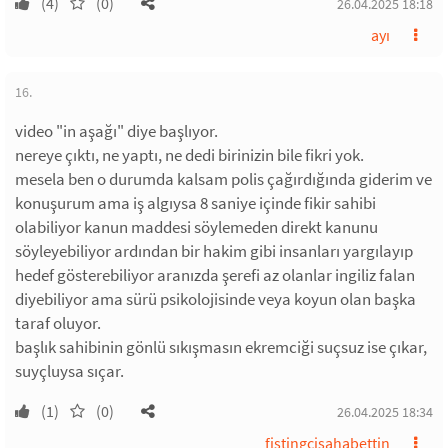
(4)
(0)
26.04.2025 18:18
ayı
16.
video "in aşağı" diye başlıyor.
nereye çıktı, ne yaptı, ne dedi birinizin bile fikri yok.
mesela ben o durumda kalsam polis çağırdığında giderim ve
konuşurum ama iş algıysa 8 saniye içinde fikir sahibi
olabiliyor kanun maddesi söylemeden direkt kanunu
söyleyebiliyor ardından bir hakim gibi insanları yargılayıp
hedef gösterebiliyor aranızda şerefi az olanlar ingiliz falan
diyebiliyor ama sürü psikolojisinde veya koyun olan başka
taraf oluyor.
başlık sahibinin gönlü sıkışmasın ekremciği suçsuz ise çıkar,
suyçluysa sıçar.
(1)
(0)
26.04.2025 18:34
fistingcisahabettin