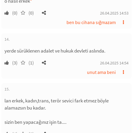
o nasıl erkek
*
(0)
(0)
26.04.2025 14:53
ben bu cihana sığmazam
14.
yerde sürüklenen adalet ve hukuk devleti aslında.
(3)
(1)
26.04.2025 14:54
unut ama beni
15.
lan erkek, kadın,trans, terör sevici fark etmez böyle
alamazsın bu kadar.
sizin ben yapacağınız işin ta....