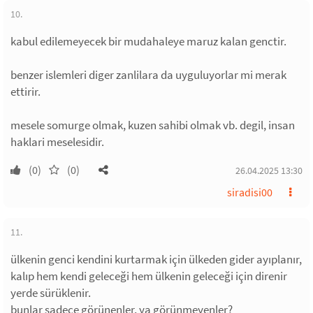
10.
kabul edilemeyecek bir mudahaleye maruz kalan genctir.
benzer islemleri diger zanlilara da uyguluyorlar mi merak
ettirir.
mesele somurge olmak, kuzen sahibi olmak vb. degil, insan
haklari meselesidir.
(0)
(0)
26.04.2025 13:30
siradisi00
11.
ülkenin genci kendini kurtarmak için ülkeden gider ayıplanır,
kalıp hem kendi geleceği hem ülkenin geleceği için direnir
yerde sürüklenir.
bunlar sadece görünenler, ya görünmeyenler?