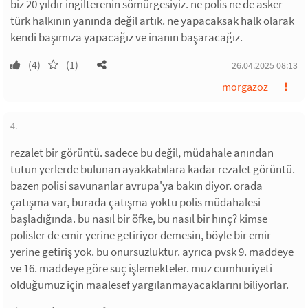
biz 20 yıldır ingilterenin sömürgesiyiz. ne polis ne de asker
türk halkının yanında değil artık. ne yapacaksak halk olarak
kendi başımıza yapacağız ve inanın başaracağız.
(4)
(1)
26.04.2025 08:13
morgazoz
4.
rezalet bir görüntü. sadece bu değil, müdahale anından
tutun yerlerde bulunan ayakkabılara kadar rezalet görüntü.
bazen polisi savunanlar avrupa'ya bakın diyor. orada
çatışma var, burada çatışma yoktu polis müdahalesi
başladığında. bu nasıl bir öfke, bu nasıl bir hınç? kimse
polisler de emir yerine getiriyor demesin, böyle bir emir
yerine getiriş yok. bu onursuzluktur. ayrıca pvsk 9. maddeye
ve 16. maddeye göre suç işlemekteler. muz cumhuriyeti
olduğumuz için maalesef yargılanmayacaklarını biliyorlar.