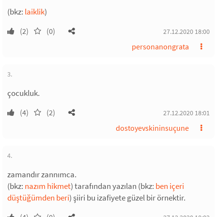
(bkz:
laiklik
)
(2)
(0)
27.12.2020 18:00
personanongrata
3.
çocukluk.
(4)
(2)
27.12.2020 18:01
dostoyevskininsuçune
4.
zamandır zannımca.
(bkz:
nazım hikmet
) tarafından yazılan (bkz:
ben içeri
düştüğümden beri
) şiiri bu izafiyete güzel bir örnektir.