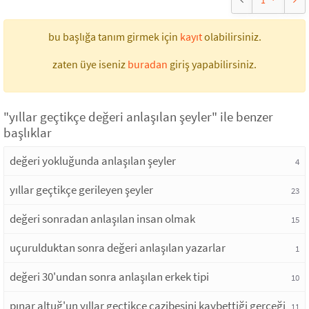
1
bu başlığa tanım girmek için
kayıt
olabilirsiniz.
zaten üye iseniz
buradan
giriş yapabilirsiniz.
"yıllar geçtikçe değeri anlaşılan şeyler" ile benzer
başlıklar
değeri yokluğunda anlaşılan şeyler
4
yıllar geçtikçe gerileyen şeyler
23
değeri sonradan anlaşılan insan olmak
15
uçurulduktan sonra değeri anlaşılan yazarlar
1
değeri 30'undan sonra anlaşılan erkek tipi
10
pınar altuğ'un yıllar geçtikçe cazibesini kaybettiği gerçeği
11