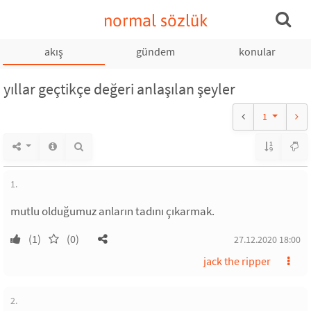
normal sözlük
akış
gündem
konular
yıllar geçtikçe değeri anlaşılan şeyler
1
1.
mutlu olduğumuz anların tadını çıkarmak.
(1)
(0)
27.12.2020 18:00
jack the ripper
2.