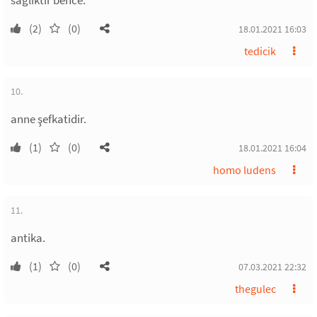
sagliktir bence.
(2)
(0)
18.01.2021 16:03
tedicik
10.
anne şefkatidir.
(1)
(0)
18.01.2021 16:04
homo ludens
11.
antika.
(1)
(0)
07.03.2021 22:32
thegulec