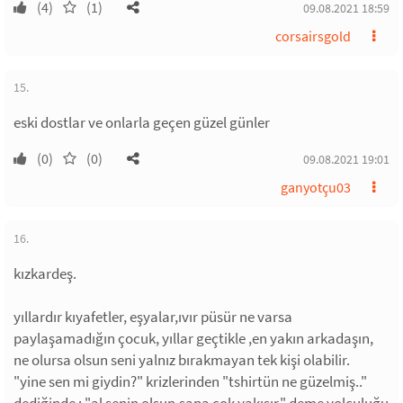
(4)
(1)
09.08.2021 18:59
corsairsgold
15.
eski dostlar ve onlarla geçen güzel günler
(0)
(0)
09.08.2021 19:01
ganyotçu03
16.
kızkardeş.
yıllardır kıyafetler, eşyalar,ıvır püsür ne varsa
paylaşamadığın çocuk, yıllar geçtikle ,en yakın arkadaşın,
ne olursa olsun seni yalnız bırakmayan tek kişi olabilir.
"yine sen mi giydin?" krizlerinden "tshirtün ne güzelmiş.."