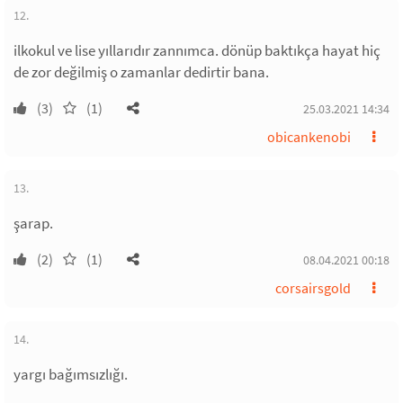
12.
ilkokul ve lise yıllarıdır zannımca. dönüp baktıkça hayat hiç
de zor değilmiş o zamanlar dedirtir bana.
(3)
(1)
25.03.2021 14:34
obicankenobi
13.
şarap.
(2)
(1)
08.04.2021 00:18
corsairsgold
14.
yargı bağımsızlığı.