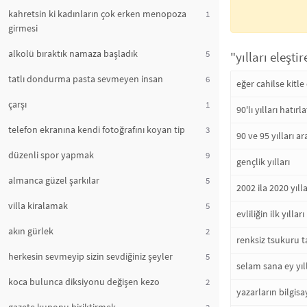
kahretsin ki kadınların çok erken menopoza
1
girmesi
alkolü bıraktık namaza başladık
5
"yılları eleşti
tatlı dondurma pasta sevmeyen insan
6
eğer cahilse kitle 
çarşı
1
90'lı yılları hatır
telefon ekranına kendi fotoğrafını koyan tip
3
90 ve 95 yılları 
düzenli spor yapmak
9
gençlik yılları
almanca güzel şarkılar
5
2002 ila 2020 yıl
villa kiralamak
5
evliliğin ilk yılları
akın gürlek
2
renksiz tsukuru ta
herkesin sevmeyip sizin sevdiğiniz şeyler
5
selam sana ey yıl
koca bulunca diksiyonu değişen kezo
2
yazarların bilgisa
2