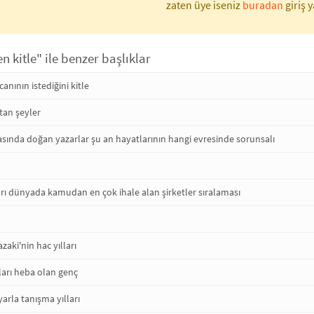
zaten üye iseniz
buradan
giriş y
ren kitle" ile benzer başlıklar
canının istediğini kitle
latan şeyler
arasında doğan yazarlar şu an hayatlarının hangi evresinde sorunsalı
ları dünyada kamudan en çok ihale alan şirketler sıralaması
zaki'nin hac yılları
ları heba olan genç
yarla tanışma yılları