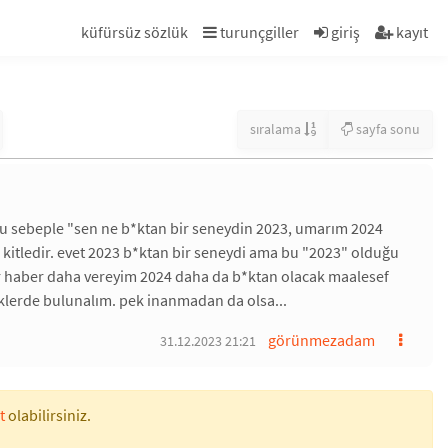
küfürsüz sözlük
turunçgiller
giriş
kayıt
sıralama
sayfa sonu
bu sebeple "sen ne b*ktan bir seneydin 2023, umarım 2024
 kitledir. evet 2023 b*ktan bir seneydi ama bu "2023" olduğu
ir haber daha vereyim 2024 daha da b*ktan olacak maalesef
eklerde bulunalım. pek inanmadan da olsa...
görünmezadam
31.12.2023 21:21
t
olabilirsiniz.