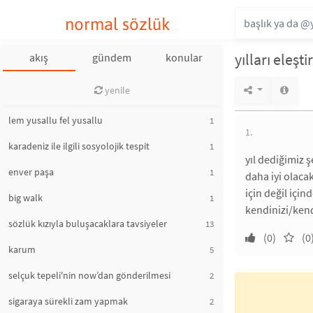
normal sözlük
yılları eleşti
akış
gündem
konular
yenile
lem yusallu fel yusallu
1
1.
karadeniz ile ilgili sosyolojik tespit
1
yıl dediğimiz 
enver paşa
1
daha iyi olaca
için değil içi
big walk
1
kendinizi/kend
sözlük kızıyla buluşacaklara tavsiyeler
13
(0)
(0
karum
5
selçuk tepeli'nin now’dan gönderilmesi
2
sigaraya sürekli zam yapmak
2