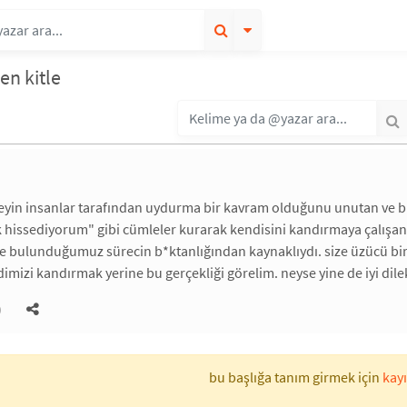
ren kitle
şeyin insanlar tarafından uydurma bir kavram olduğunu unutan ve 
k hissediyorum" gibi cümleler kurarak kendisini kandırmaya çalışan
nde bulunduğumuz sürecin b*ktanlığından kaynaklıydı. size üzücü b
imizi kandırmak yerine bu gerçekliği görelim. neyse yine de iyi dil
)
bu başlığa tanım girmek için
kayı