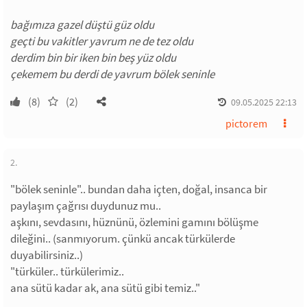
bağımıza gazel düştü güz oldu
geçti bu vakitler yavrum ne de tez oldu
derdim bin bir iken bin beş yüz oldu
çekemem bu derdi de yavrum bölek seninle
(8)
(2)
09.05.2025 22:13
pictorem
2.
"bölek seninle".. bundan daha içten, doğal, insanca bir
paylaşım çağrısı duydunuz mu..
aşkını, sevdasını, hüznünü, özlemini gamını bölüşme
dileğini.. (sanmıyorum. çünkü ancak türkülerde
duyabilirsiniz..)
"türküler.. türkülerimiz..
ana sütü kadar ak, ana sütü gibi temiz.."