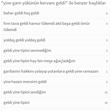
"yine gam yükünün kervanı geldi" ile benzer başlıklar
bahar geldi hoş geldi
8
fırın tava geldi hamur tükendi akıl başa geldi ömür
4
tükendi
yoldaş geldi yoldaş geldi
5
geldi yine tipini sevmediğim
3
geldi yine tipini hay bin meşe ağaçladığım
3
garibanın hakkını yalayıp yutanlara geldi yine ramazan
1
yine hazan mevsimi geldi
2
geldi yine tipini sevdiğim
10
geldi yine tipini
19