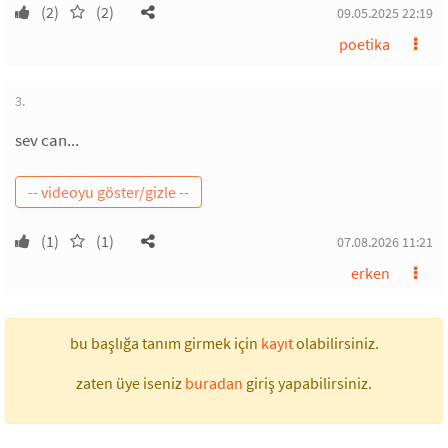
(2)
(2)
09.05.2025 22:19
poetika
3.
sev can...
(1)
(1)
07.08.2026 11:21
erken
bu başlığa tanım girmek için
kayıt
olabilirsiniz.
zaten üye iseniz
buradan
giriş yapabilirsiniz.