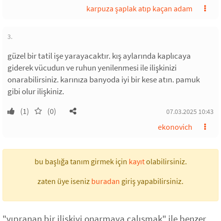
karpuza şaplak atıp kaçan adam
3.
güzel bir tatil işe yarayacaktır. kış aylarında kaplıcaya
giderek vücudun ve ruhun yenilenmesi ile ilişkinizi
onarabilirsiniz. karınıza banyoda iyi bir kese atın. pamuk
gibi olur ilişkiniz.
(1)
(0)
07.03.2025 10:43
ekonovich
bu başlığa tanım girmek için
kayıt
olabilirsiniz.
zaten üye iseniz
buradan
giriş yapabilirsiniz.
"yıpranan bir ilişkiyi onarmaya çalışmak" ile benzer