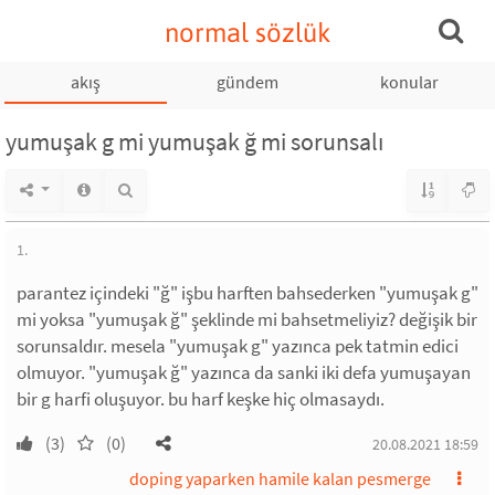
normal sözlük
akış
gündem
konular
yumuşak g mi yumuşak ğ mi sorunsalı
1.
parantez içindeki "ğ" işbu harften bahsederken "yumuşak g"
mi yoksa "yumuşak ğ" şeklinde mi bahsetmeliyiz? değişik bir
sorunsaldır. mesela "yumuşak g" yazınca pek tatmin edici
olmuyor. "yumuşak ğ" yazınca da sanki iki defa yumuşayan
bir g harfi oluşuyor. bu harf keşke hiç olmasaydı.
(3)
(0)
20.08.2021 18:59
doping yaparken hamile kalan pesmerge