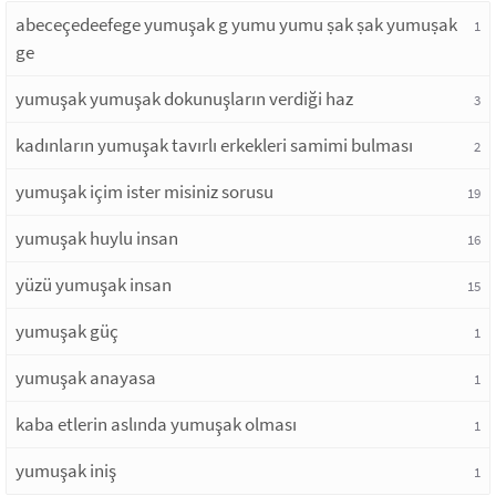
abeceçedeefege yumuşak g yumu yumu ṣak ṣak yumuṣak
1
ge
yumuşak yumuşak dokunuşların verdiği haz
3
kadınların yumuşak tavırlı erkekleri samimi bulması
2
yumuşak içim ister misiniz sorusu
19
yumuşak huylu insan
16
yüzü yumuşak insan
15
yumuşak güç
1
yumuşak anayasa
1
kaba etlerin aslında yumuşak olması
1
yumuşak iniş
1