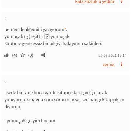
kafa sözlük'ü yedim
5.
hemen denklemini yazıyorum
*
.
yumuşak (g ) eşittir [ğ] yumuşak.
kaptınız gene eşsiz bir bilgiyi halayımın sakinleri.
(4)
(0)
20.08.2021 19:14
vemiz
6.
lisede bir tane hoca vardı. kitapçıkları g ve ğ olarak
yapıyordu. sınavda soru soran olursa, sen hangi kitapçıksın
diyordu.
- yumuşak ge'yim hocam.