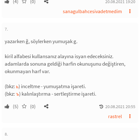
(4)
(0)
20.08.2021 19:20
sanagulbahcesivadetmedim
7.
yazarken ğ, söylerken yumuşak g.
kiril alfabesi kullansanız alayına isyan edeceksiniz.
adamlarda sonuna geldiği harfin okunuşunu değiştiren,
okunmayan harf var.
(bkz:
ь
) inceltme - yumuşatma işareti.
(bkz:
ъ
) kalınlaştırma - sertleştirme işareti.
(5)
(0)
20.08.2021 20:55
rastrel
8.