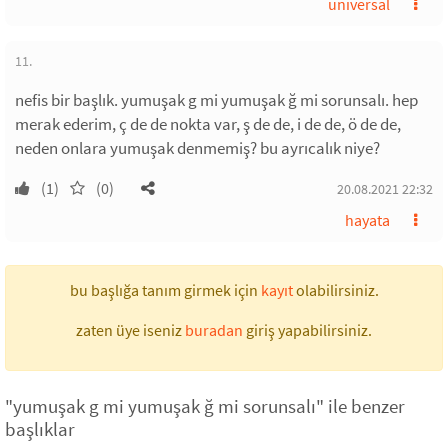
universal
11.
nefis bir başlık. yumuşak g mi yumuşak ğ mi sorunsalı. hep
merak ederim, ç de de nokta var, ş de de, i de de, ö de de,
neden onlara yumuşak denmemiş? bu ayrıcalık niye?
(1)
(0)
20.08.2021 22:32
hayata
bu başlığa tanım girmek için
kayıt
olabilirsiniz.
zaten üye iseniz
buradan
giriş yapabilirsiniz.
"yumuşak g mi yumuşak ğ mi sorunsalı" ile benzer
başlıklar