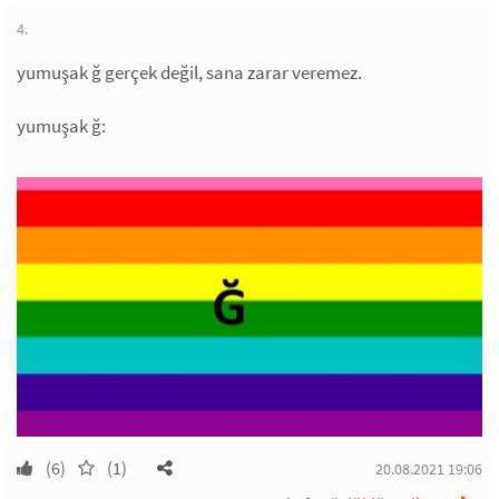
4.
yumuşak ğ gerçek değil, sana zarar veremez.
yumuşak ğ:
(6)
(1)
20.08.2021 19:06