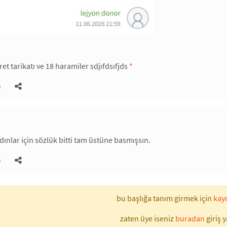
et tarikatı ve 18 haramiler sdjıfdsıfjds
*
)
nlar için sözlük bitti tam üstüne basmışsın.
)
bu başlığa tanım girmek için
kayı
zaten üye iseniz
buradan
giriş y