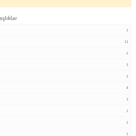
aşlıklar
1
11
2
3
2
8
3
1
1
1