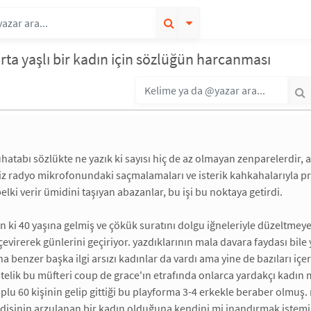
orta yaşlı bir kadın için sözlüğün harcanması
hatabı sözlükte ne yazık ki sayısı hiç de az olmayan zenparelerdir, 
rsiz radyo mikrofonundaki saçmalamaları ve isterik kahkahalarıyla pro
lki verir ümidini taşıyan abazanlar, bu işi bu noktaya getirdi.
n ki 40 yaşına gelmiş ve çökük suratını dolgu iğneleriyle düzeltm
 çevirerek günlerini geçiriyor. yazdıklarının mala davara faydası b
a benzer başka ilgi arsızı kadınlar da vardı ama yine de bazıları içe
stelik bu müfteri coup de grace'ın etrafında onlarca yardakçı kadı
oplu 60 kişinin gelip gittiği bu playforma 3-4 erkekle beraber olmu
disinin arzulanan bir kadın olduğuna kendini mi inandırmak istemişt