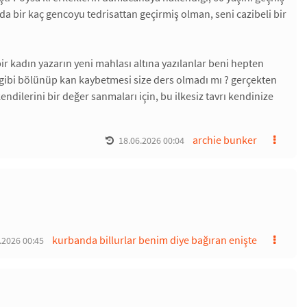
nda bir kaç gencoyu tedrisattan geçirmiş olman, seni cazibeli bir
r kadın yazarın yeni mahlası altına yazılanlar beni hepten
puz gibi bölünüp kan kaybetmesi size ders olmadı mı ? gerçekten
endilerini bir değer sanmaları için, bu ilkesiz tavrı kendinize
archie bunker
18.06.2026 00:04
kurbanda billurlar benim diye bağıran enişte
.2026 00:45