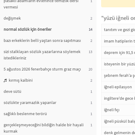
pasaklı adamların evlenince temizlik dersi
1
vermesi
"yüzü iğneli o
değişmek
2
normal sözlük için öneriler
14
tanıtım ve gezi gi
bazı erkeklerin belli yaştan sonra sapıtması
2
imam hatiplerin t
sizi stalklayan sözlük yazarlarına söylemek
13
deprem için 91,5
istedikleriniz
isteyenin bir yüz
5 ağustos 2026 fenerbahçe sturm graz maçı
20
şebnem ferah'a şe
kırmış kalbini
2
iğneli epilasyon
deve sütü
1
ingiltere'de gece
sözlükte yaramazlık yapanlar
1
iğneli fıçı
sağlıklı beslenme terörü
1
iğneli püskül balı
gerçekleşmeyeceğini bildiğin halde bir hayali
1
kurmak
denk gelmenin de