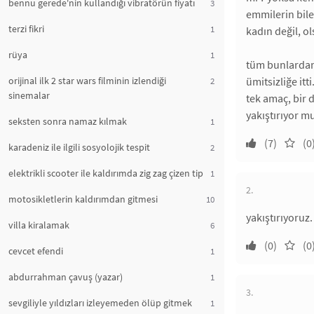
bennu gerede'nin kullandığı vibratörün fiyatı
3
emmilerin bile
terzi fikri
1
kadın değil, ol
rüya
1
tüm bunlardan 
orijinal ilk 2 star wars filminin izlendiği
ümitsizliğe it
2
sinemalar
tek amaç, bir d
yakıştırıyor m
seksten sonra namaz kılmak
1
(7)
(0
karadeniz ile ilgili sosyolojik tespit
2
elektrikli scooter ile kaldırımda zig zag çizen tip
1
2.
motosikletlerin kaldırımdan gitmesi
10
yakıştırıyoruz.
villa kiralamak
6
(0)
(0
cevcet efendi
1
abdurrahman çavuş (yazar)
1
3.
sevgiliyle yıldızları izleyemeden ölüp gitmek
1