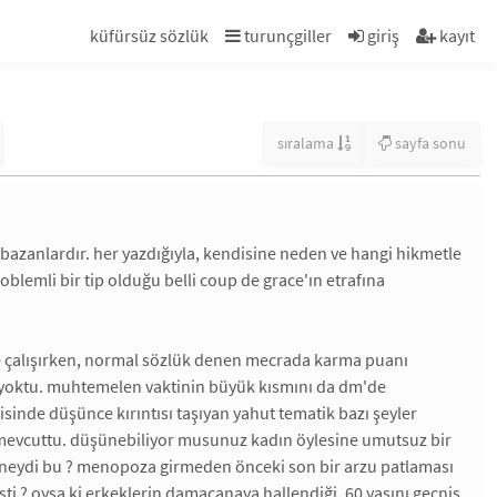
küfürsüz sözlük
turunçgiller
giriş
kayıt
sıralama
sayfa sonu
abazanlardır. her yazdığıyla, kendisine neden ve hangi hikmetle
blemli bir tip olduğu belli coup de grace'ın etrafına
eye çalışırken, normal sözlük denen mecrada karma puanı
ile yoktu. muhtemelen vaktinin büyük kısmını da dm'de
risinde düşünce kırıntısı taşıyan yahut tematik bazı şeyler
n mevcuttu. düşünebiliyor musunuz kadın öylesine umutsuz bir
ş. neydi bu ? menopoza girmeden önceki son bir arzu patlaması
i ? oysa ki erkeklerin damacanaya hallendiği, 60 yaşını geçniş