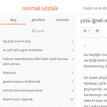
normal sözlük
yüzü iğneli 
akış
gündem
konular
yenile
taş plaj vs kum plaj
1
1.
en çok tatil yapan meslekler
1
bu başlığın mu
trabzon belediyesinin 6661 adet salah forması
1
verildiği beli
satın alması
kümelenmiş, be
titanyum
1
bir kadın düşü
gazete kuponu biriktirmek
3
toplayıp, çark
geçiriyordu. on
evinde klima olmayan insan
6
karalamıştı. ü
düzenli spor yapmak
10
vaka ki topu t
mı ? yoksa ken