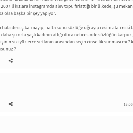
 2007'li kızlara instagramda alev topu fırlattığı bir ülkede, şu meka
sa olsa başka bir şey yapıyor.
hala ders çıkarmayıp, hafta sonu sözlüğe uğrayıp resim atan eski bi
ti. daha şu orta yaşlı kadının attığı iftira neticesinde sözlüğün kar
işinin sizi yüzlerce sırtlanın arasından seçip cinsellik sunması mı ? k
usunuz ?
)
)
18.06