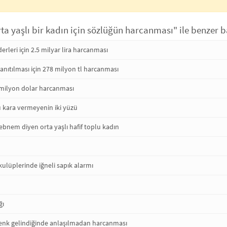
rta yaşlı bir kadın için sözlüğün harcanması" ile benzer b
derleri için 2.5 milyar lira harcanması
anıtılması için 278 milyon tl harcanması
 milyon dolar harcanması
ü kara vermeyenin iki yüzü
bnem diyen orta yaşlı hafif toplu kadın
 kulüplerinde iğneli sapık alarmı
ğı
nk gelindiğinde anlaşılmadan harcanması