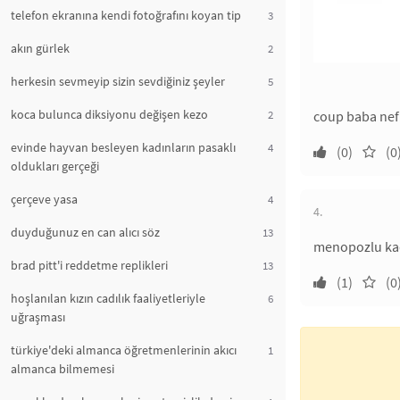
telefon ekranına kendi fotoğrafını koyan tip
3
akın gürlek
2
herkesin sevmeyip sizin sevdiğiniz şeyler
5
koca bulunca diksiyonu değişen kezo
2
coup baba nefr
evinde hayvan besleyen kadınların pasaklı
4
(0)
(0
oldukları gerçeği
çerçeve yasa
4
4.
duyduğunuz en can alıcı söz
13
menopozlu kadı
brad pitt'i reddetme replikleri
13
(1)
(0
hoşlanılan kızın cadılık faaliyetleriyle
6
uğraşması
türkiye'deki almanca öğretmenlerinin akıcı
1
almanca bilmemesi