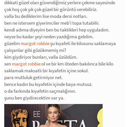
dikkati güzel olan güvendiğimiz yerlere çekme sayesinde
çok hoş çok şık çok güzel bir görüntü verebiliriz.
valla bu dediklerim lise moda dersi notları.
ben ne istersem giyerimciler meb'i topa tutabilir.
kendi adıma diyeyim ben bu taktikleri hep uyguladım.
neyse bu kadar şeyi neden yazdığıma gelelim.
güzelim
margot robbie
şu kıyafeti ile kilosunu saklamaya
çalışanlar gibi gözükmemiş mi?
kim giydiriyor bunları, valla üzüldüm.
sen
margot robbie
ol ve bir km öteden bakılınca bile kilo
saklamak maksatlı bir kıyafetin içine sokul.
para mutluluk getirmiyor net.
bence kadın bu kıyafetin içinde baya mutsuz.
o da farkında kıyafetin saçmalığının.
şunu ben giydirecektim var ya.