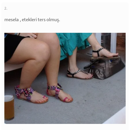
2.
mesela , etekleri ters olmuş.