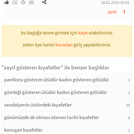
(1)
(0)
18.02.2024 20:31
janti
bu başlığa tanım girmek için
kayıt
olabilirsiniz.
zaten üye iseniz
buradan
giriş yapabilirsiniz.
"zayıf gösteren kıyafetler" ile benzer başlıklar
pantlonu gösteren ütüdür kadını gösteren götüdür
1
gömleği gösteren ütüdür kadını gösteren götüdür
2
sandalyenin üstündeki kıyafetler
55
günümüzde de olması istenen tarihi kıyafetler
9
konuşan kıyafetler
2