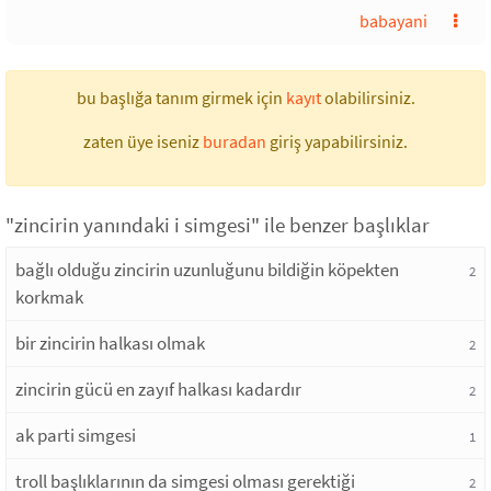
babayani
bu başlığa tanım girmek için
kayıt
olabilirsiniz.
zaten üye iseniz
buradan
giriş yapabilirsiniz.
"zincirin yanındaki i simgesi" ile benzer başlıklar
bağlı olduğu zincirin uzunluğunu bildiğin köpekten
2
korkmak
bir zincirin halkası olmak
2
zincirin gücü en zayıf halkası kadardır
2
ak parti simgesi
1
troll başlıklarının da simgesi olması gerektiği
2