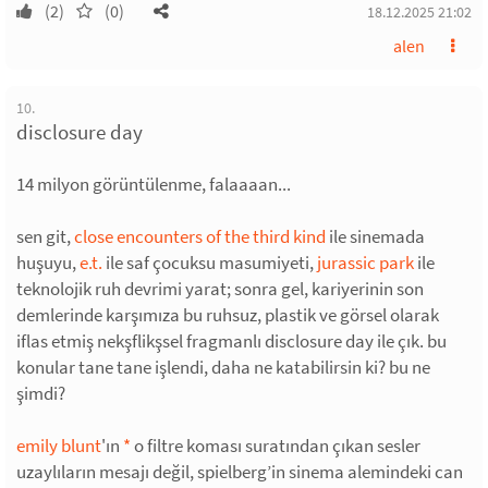
(2)
(0)
18.12.2025 21:02
alen
10.
disclosure day
14 milyon görüntülenme, falaaaan...
sen git,
close encounters of the third kind
ile sinemada
huşuyu,
e.t.
ile saf çocuksu masumiyeti,
jurassic park
ile
teknolojik ruh devrimi yarat; sonra gel, kariyerinin son
demlerinde karşımıza bu ruhsuz, plastik ve görsel olarak
iflas etmiş nekşflikşsel fragmanlı disclosure day ile çık. bu
konular tane tane işlendi, daha ne katabilirsin ki? bu ne
şimdi?
emily blunt
'ın
*
o filtre koması suratından çıkan sesler
uzaylıların mesajı değil, spielberg’in sinema alemindeki can