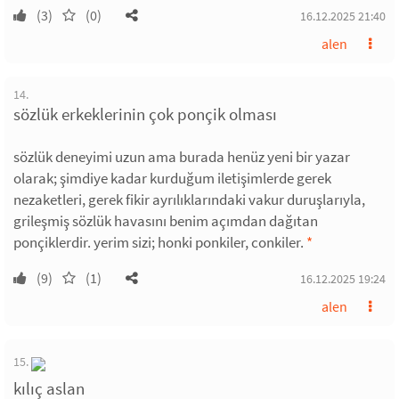
(3)
(0)
16.12.2025 21:40
alen
14.
sözlük erkeklerinin çok ponçik olması
sözlük deneyimi uzun ama burada henüz yeni bir yazar
olarak; şimdiye kadar kurduğum iletişimlerde gerek
nezaketleri, gerek fikir ayrılıklarındaki vakur duruşlarıyla,
grileşmiş sözlük havasını benim açımdan dağıtan
ponçiklerdir. yerim sizi; honki ponkiler, conkiler.
*
(9)
(1)
16.12.2025 19:24
alen
15.
kılıç aslan