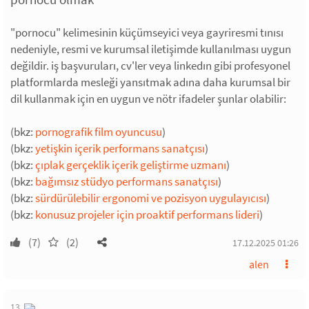
"pornocu" kelimesinin küçümseyici veya gayriresmi tınısı
nedeniyle, resmi ve kurumsal iletişimde kullanılması uygun
değildir. iş başvuruları, cv'ler veya linkedın gibi profesyonel
platformlarda mesleği yansıtmak adına daha kurumsal bir
dil kullanmak için en uygun ve nötr ifadeler şunlar olabilir:
(bkz:
pornografik film oyuncusu
)
(bkz:
yetişkin içerik performans sanatçısı
)
(bkz:
çıplak gerçeklik içerik geliştirme uzmanı
)
(bkz:
bağımsız stüdyo performans sanatçısı
)
(bkz:
sürdürülebilir ergonomi ve pozisyon uygulayıcısı
)
(bkz:
konusuz projeler için proaktif performans lideri
)
(7)
(2)
17.12.2025 01:26
alen
13.