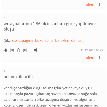
alen
6.
wc aynalarının 1.96'lık insanlara göre yapılmıyor
oluşu
(bkz:
diz kapağının bükülebilen bir eklem olması
)
(0)
(0)
21.12.2025 00:42
alen
7.
online dilencilik
kendi çapsızlığını kurgusal mağduriyetler veya duygu
istismarıyla pazara çıkaran; bazen anlamsızca sağa sola
saldırarak insanları öfke tuzağına düşüren ve algoritma
köleliği üzerinden etkileşim dilenen yozlaşmış sistemin adı;