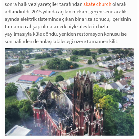
sonra halk ve ziyaretçiler tarafından
skate church
olarak
adlandırıldı. 2015 yılında açılan mekan, geçen sene aralık
ayında elektrik sisteminde çıkan bir arıza sonucu, içerisinin
tamamen ahşap olması nedeniyle alevlerin hızla
yayılmasıyla küle döndü. yeniden restorasyon konusu ise
son halinden de anlaşılabileceği üzere tamamen kilit.