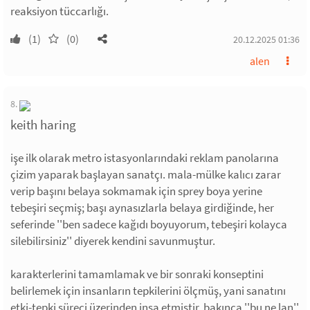
reaksiyon tüccarlığı.
(1)
(0)
20.12.2025 01:36
alen
8.
keith haring
işe ilk olarak metro istasyonlarındaki reklam panolarına
çizim yaparak başlayan sanatçı. mala-mülke kalıcı zarar
verip başını belaya sokmamak için sprey boya yerine
tebeşiri seçmiş; başı aynasızlarla belaya girdiğinde, her
seferinde ''ben sadece kağıdı boyuyorum, tebeşiri kolayca
silebilirsiniz'' diyerek kendini savunmuştur.
karakterlerini tamamlamak ve bir sonraki konseptini
belirlemek için insanların tepkilerini ölçmüş, yani sanatını
etki-tepki süreci üzerinden inşa etmiştir. bakınca ''bu ne lan''