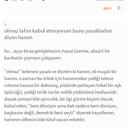
alen
9.
olmaz lafını kabul etmiyorum bunu yasakladım
diyen hanım
hıı... açıyı biraz genişleteyim; hayal üzerine, absürt bir
karikatür çizmeye çalışayım:
''olmaz'' kelimesi yasak ve diyelim ki hanım, eli maşalı bir
hanım. o zaman bu erkek için hanımından yediği tekme
ruhuna hassas bir dokunuş, yüzünde patlayan tokat bir aşk
öpücüğü, yediği terlik ise bir evlilik yıldönümü hediyesidir.
dayak yemeyi bile ayrıcalık, bir ilgi görme biçimi olarak
kabul eden; ''beni dövüyor ama bak sadece beni dövüyor,
başkasını değil, demek ki beni seçti'' diyerek hayallenen,
hanımın öfkesini bile lütuf sayan erkektir.