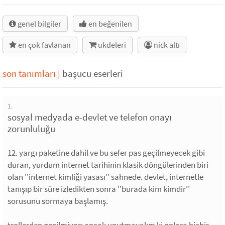
genel bilgiler
en beğenilen
en çok favlanan
ukdeleri
nick altı
son tanımları
|
başucu eserleri
1.
sosyal medyada e-devlet ve telefon onayı
zorunluluğu
12. yargı paketine dahil ve bu sefer pas geçilmeyecek gibi
duran, yurdum internet tarihinin klasik döngülerinden biri
olan ''internet kimliği yasası'' sahnede. devlet, internetle
tanışıp bir süre izledikten sonra ''burada kim kimdir''
sorusunu sormaya başlamış.
trollerden geçilmiyor; ancak unutmayalım ki onlara hiçbir