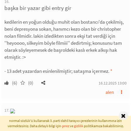
16.
başka bir yazar gibi entry gir
kedilerin en yoğun olduğu muhit olan bostancı'da çekilmiş,
beni depresyona sokan, hanımcı kezo olan bir christopher
nolan filmidir. lakin izledikten sonra ekşi tat verdiği için
''heyoooo, silkeyim böyle filmiii'' dedirtmiş; konusunu tam
olarak söyleyemesek de başroldeki kaslı erkek alkışı hak
etmiştir. :>
- 13 adet yazardan esinlenilmiştir; sataşma içermez.
*
(6)
(0)
16.12.2025 13:00
alen
17.
cannibal holocaust
normal sözlük'ü kullanarak 3. parti dahil tarayıcı çerezlerinin kullanımına izin
vermektesiniz. Daha detaylı bilgi için
çerez
ve
gizlilik
politikamıza bakabilirsiniz.