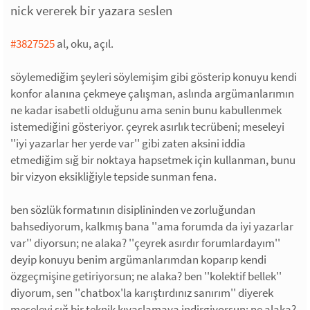
nick vererek bir yazara seslen
#3827525
al, oku, açıl.
söylemediğim şeyleri söylemişim gibi gösterip konuyu kendi
konfor alanına çekmeye çalışman, aslında argümanlarımın
ne kadar isabetli olduğunu ama senin bunu kabullenmek
istemediğini gösteriyor. çeyrek asırlık tecrübeni; meseleyi
''iyi yazarlar her yerde var'' gibi zaten aksini iddia
etmediğim sığ bir noktaya hapsetmek için kullanman, bunu
bir vizyon eksikliğiyle tepside sunman fena.
ben sözlük formatının disiplininden ve zorluğundan
bahsediyorum, kalkmış bana ''ama forumda da iyi yazarlar
var'' diyorsun; ne alaka? ''çeyrek asırdır forumlardayım''
deyip konuyu benim argümanlarımdan koparıp kendi
özgeçmişine getiriyorsun; ne alaka? ben ''kolektif bellek''
diyorum, sen ''chatbox'la karıştırdınız sanırım'' diyerek
meseleyi sığ bir teknik kıyaslamaya indirgiyorsun; ne alaka?