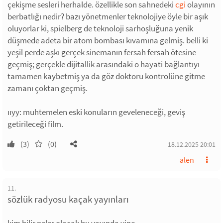
çekişme sesleri herhalde. özellikle son sahnedeki
cgi
olayının
berbatlığı nedir? bazı yönetmenler teknolojiye öyle bir aşık
oluyorlar ki, spielberg de teknoloji sarhoşluğuna yenik
düşmede adeta bir atom bombası kıvamına gelmiş. belli ki
yeşil perde aşkı gerçek sinemanın fersah fersah ötesine
geçmiş; gerçekle dijitallik arasındaki o hayati bağlantıyı
tamamen kaybetmiş ya da göz doktoru kontrolüne gitme
zamanı çoktan geçmiş.
ııyy: muhtemelen eski konuların geveleneceği, geviş
getirileceği film.
(3)
(0)
18.12.2025 20:01
alen
11.
sözlük radyosu kaçak yayınları
kim bilir neler olacak bu yayında yine