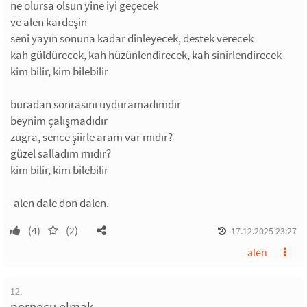
ne olursa olsun yine iyi geçecek
ve alen kardeşin
seni yayın sonuna kadar dinleyecek, destek verecek
kah güldürecek, kah hüzünlendirecek, kah sinirlendirecek
kim bilir, kim bilebilir
buradan sonrasını uyduramadımdır
beynim çalışmadıdır
zugra, sence şiirle aram var mıdır?
güzel salladım mıdır?
kim bilir, kim bilebilir
-alen dale don dalen.
(4)
(2)
17.12.2025 23:27
alen
12.
pornocu olmak