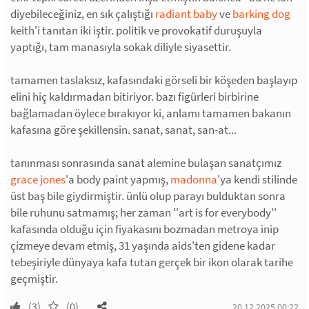
diyebileceğiniz, en sık çalıştığı
radiant baby
ve
barking dog
keith'i tanıtan iki iştir. politik ve provokatif duruşuyla
yaptığı, tam manasıyla sokak diliyle siyasettir.
tamamen taslaksız, kafasındaki görseli bir köşeden başlayıp
elini hiç kaldırmadan bitiriyor. bazı figürleri birbirine
bağlamadan öylece bırakıyor ki, anlamı tamamen bakanın
kafasına göre şekillensin. sanat, sanat, san-at...
tanınması sonrasında sanat alemine bulaşan sanatçımız
grace jones
'a body paint yapmış,
madonna
'ya kendi stilinde
üst baş bile giydirmiştir. ünlü olup parayı bulduktan sonra
bile ruhunu satmamış; her zaman ''art is for everybody''
kafasında olduğu için fiyakasını bozmadan metroya inip
çizmeye devam etmiş, 31 yaşında aids'ten gidene kadar
tebeşiriyle dünyaya kafa tutan gerçek bir ikon olarak tarihe
geçmiştir.
(3)
(0)
20.12.2025 00:22