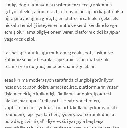
kimliği doğrulamayanları sistemden sileceği anlamına
geliyor. devlet, anonim-aktif olmayan hesapları kapatmakla
uğraşmayacağına göre, fişleri platform sahipleri çekecek.
nickaltı temizliği isteyenler mutlu ve kendi kendine kavga
etmiş olur; ama bilgiye önem veren platform ciddi kayıplar
yaşayacak gibi.
tek hesap zorunluluğu muhtemel; çoklu, bot, suskun ve
kalbimiz seninle hesapları ayıklanınca normal sözlük
resmen yeni doğmuş bir bebek haline gelebilir.
esas kırılma moderasyon tarafında olur gibi görünüyor.
hesap ve telefon doğrulaması gelirse, platformların yazar
fişlememek için kullandığı ''kullanıcı anonim, ip adresi
alaska, biz napak'' refleksi biter. site yönetimleri,
yaptırımlardan sıyrılmak için artık kullanıcıyı koruyan abi
rolünden çıkıp ''yazılan her şeyden yazar sorumludur, fail
burada, git zilini çal'' diyerek sizi yargıyla baş başa
bırakabilir. tabii site içi uygulanan kurallar ve zihniyet yine