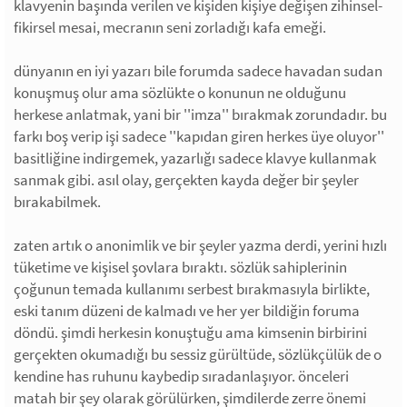
klavyenin başında verilen ve kişiden kişiye değişen zihinsel-
fikirsel mesai, mecranın seni zorladığı kafa emeği.
dünyanın en iyi yazarı bile forumda sadece havadan sudan
konuşmuş olur ama sözlükte o konunun ne olduğunu
herkese anlatmak, yani bir ''imza'' bırakmak zorundadır. bu
farkı boş verip işi sadece ''kapıdan giren herkes üye oluyor''
basitliğine indirgemek, yazarlığı sadece klavye kullanmak
sanmak gibi. asıl olay, gerçekten kayda değer bir şeyler
bırakabilmek.
zaten artık o anonimlik ve bir şeyler yazma derdi, yerini hızlı
tüketime ve kişisel şovlara bıraktı. sözlük sahiplerinin
çoğunun temada kullanımı serbest bırakmasıyla birlikte,
eski tanım düzeni de kalmadı ve her yer bildiğin foruma
döndü. şimdi herkesin konuştuğu ama kimsenin birbirini
gerçekten okumadığı bu sessiz gürültüde, sözlükçülük de o
kendine has ruhunu kaybedip sıradanlaşıyor. önceleri
matah bir şey olarak görülürken, şimdilerde zerre önemi