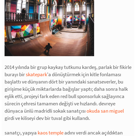
2014 yılında bir grup kaykay tutkunu kardeş, parlak bir fikirle
burayı bir
skatepark
'a dönüştürmek için kitle fonlaması
başlattı ve dünyanın dört bir yanındaki sanatseverler, bu
girişime küçük miktarlarda bağışlar yaptı; daha sonra halk
eşlik etti, projeyi fark eden red bull sponsorluk sağlayınca
sürecin çehresi tamamen değişti ve hızlandı. devreye
dünyaca ünlü madridli sokak sanatçısı
okuda san miguel
girdi ve kiliseyi dev bir tuval gibi kullandı.
sanatçı, yapıya
kaos temple
adını verdi ancak açıldıktan