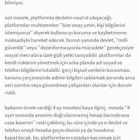
bilmiyor.
asıl mesele, platformla devletin nasıl el sıkışacağı.
platformlar muhtemelen ''bize onay yeter, kişi bilgilerini
istemiyoruz'' diyerek kullanıcıyı koruma ve kaybetmeme
maksadıyla hareket edecek. bunun yanında devlet, ''milli
güvenlik'' veya ''dezenformasyonla mücadele'' gerekçesiyle
sosyal mecralara özel-gizli yetki tanıyabilir. platformlar da
kendi risklerini yönetmek için arka planda ad-soyad ve
telefon bilgilerini tutabilir. gerçi kişisel verilerin korunması
kanunu çerçevesinde admin bilgileri saklamak zorunda ama
veri sızıntısı veya güvenilmez çalışanları olanlar için durum
riskli.
bakanın örnek verdiği 4 ay meselesi baya ilginç. mesela ''4
ayın sonunda anonim-doğrulanmamış hesap barındırana
ceza keserim'' resti çekilmiş; bu süre içinde ya e-devlet ve
telefon onaylı hesaba geçeceksiniz ya da hesabınız
kapatılacak. bu, platformların cezadan kaçınmak için