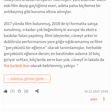
eski film deyip geçtiğimiz eseri, adeta paha biçilemez bir
antikaymış gibi koruma altına almışlar.
2017 yılında film bulunmuş, 2018'de iyi formatta satışa
sunulmuş. o kadar çok beğenilmiş ki avrupa'da ekstra
baskılar falan yapılmış. filmi izleyenler, cüneyt arkın'ın
dublörsüz performansını yere göğe sığdıramamış ve filmi
''gerçeküstü bir eğlence'' olarak tanımlamışlar. herhalde
gerçeküstü eğlence dersin; en basitinden adama 10 kılıç
giriyor sırttan, kılıçlarda zerre kan yok. cüneyt'in lakabı da
the turkish lion
olarak belirlenmiş; yakışır.
*
(7)
(0)
16.12.2025 16:02
alen