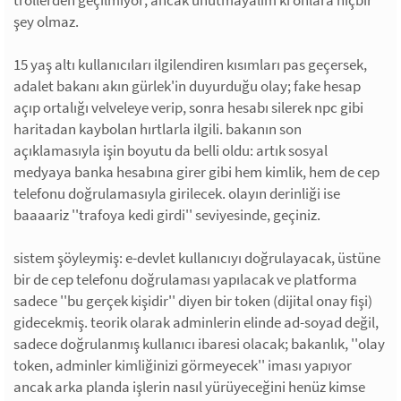
şey olmaz.
15 yaş altı kullanıcıları ilgilendiren kısımları pas geçersek,
adalet bakanı akın gürlek'in duyurduğu olay; fake hesap
açıp ortalığı velveleye verip, sonra hesabı silerek npc gibi
haritadan kaybolan hırtlarla ilgili. bakanın son
açıklamasıyla işin boyutu da belli oldu: artık sosyal
medyaya banka hesabına girer gibi hem kimlik, hem de cep
telefonu doğrulamasıyla girilecek. olayın derinliği ise
baaaariz ''trafoya kedi girdi'' seviyesinde, geçiniz.
sistem şöyleymiş: e-devlet kullanıcıyı doğrulayacak, üstüne
bir de cep telefonu doğrulaması yapılacak ve platforma
sadece ''bu gerçek kişidir'' diyen bir token (dijital onay fişi)
gidecekmiş. teorik olarak adminlerin elinde ad-soyad değil,
sadece doğrulanmış kullanıcı ibaresi olacak; bakanlık, ''olay
token, adminler kimliğinizi görmeyecek'' iması yapıyor
ancak arka planda işlerin nasıl yürüyeceğini henüz kimse