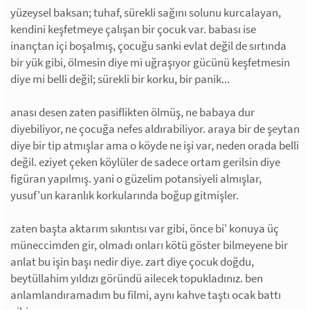
yüzeysel baksan; tuhaf, sürekli sağını solunu kurcalayan,
kendini keşfetmeye çalışan bir çocuk var. babası ise
inançtan içi boşalmış, çocuğu sanki evlat değil de sırtında
bir yük gibi, ölmesin diye mi uğraşıyor gücünü keşfetmesin
diye mi belli değil; sürekli bir korku, bir panik...
anası desen zaten pasiflikten ölmüş, ne babaya dur
diyebiliyor, ne çocuğa nefes aldırabiliyor. araya bir de şeytan
diye bir tip atmışlar ama o köyde ne işi var, neden orada belli
değil. eziyet çeken köylüler de sadece ortam gerilsin diye
figüran yapılmış. yani o güzelim potansiyeli almışlar,
yusuf'un karanlık korkularında boğup gitmişler.
zaten başta aktarım sıkıntısı var gibi, önce bi' konuya üç
müneccimden gir, olmadı onları kötü göster bilmeyene bir
anlat bu işin başı nedir diye. zart diye çocuk doğdu,
beytüllahim yıldızı göründü ailecek topukladınız. ben
anlamlandıramadım bu filmi, aynı kahve taştı ocak battı