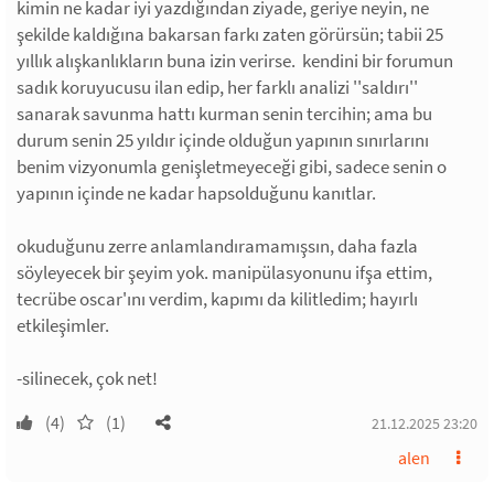
kimin ne kadar iyi yazdığından ziyade, geriye neyin, ne
şekilde kaldığına bakarsan farkı zaten görürsün; tabii 25
yıllık alışkanlıkların buna izin verirse. kendini bir forumun
sadık koruyucusu ilan edip, her farklı analizi ''saldırı''
sanarak savunma hattı kurman senin tercihin; ama bu
durum senin 25 yıldır içinde olduğun yapının sınırlarını
benim vizyonumla genişletmeyeceği gibi, sadece senin o
yapının içinde ne kadar hapsolduğunu kanıtlar.
okuduğunu zerre anlamlandıramamışsın, daha fazla
söyleyecek bir şeyim yok. manipülasyonunu ifşa ettim,
tecrübe oscar'ını verdim, kapımı da kilitledim; hayırlı
etkileşimler.
-silinecek, çok net!
(4)
(1)
21.12.2025 23:20
alen