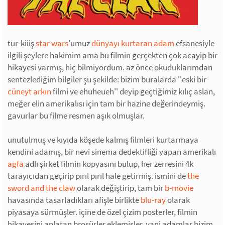
tur-kiiiş
star wars
'umuz
dünyayı kurtaran adam
efsanesiyle
ilgili şeylere hakimim ama bu filmin gerçekten çok acayip bir
hikayesi varmış, hiç bilmiyordum. az önce okuduklarımdan
sentezlediğim bilgiler şu şekilde: bizim buralarda ''eski bir
cüneyt arkın
filmi ve ehuheueh'' deyip geçtiğimiz kılıç aslan,
meğer elin amerikalısı için tam bir hazine değerindeymiş.
gavurlar bu filme resmen aşık olmuşlar.
unutulmuş ve kıyıda köşede kalmış filmleri kurtarmaya
kendini adamış, bir nevi sinema dedektifliği yapan amerikalı
agfa
adlı şirket filmin kopyasını bulup, her zerresini 4k
tarayıcıdan geçirip pırıl pırıl hale getirmiş. ismini de
the
sword and the claw
olarak değiştirip, tam bir
b-movie
havasında tasarladıkları afişle birlikte
blu-ray
olarak
piyasaya sürmüşler. içine de özel çizim posterler, filmin
hikayesini anlatan broşürler eklemişler. yani adamlar bizim