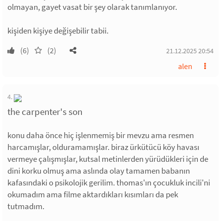
olmayan, gayet vasat bir şey olarak tanımlanıyor.
kişiden kişiye değişebilir tabii.
(6)
(2)
21.12.2025 20:54
alen
4.
the carpenter's son
konu daha önce hiç işlenmemiş bir mevzu ama resmen
harcamışlar, olduramamışlar. biraz ürkütücü köy havası
vermeye çalışmışlar, kutsal metinlerden yürüdükleri için de
dini korku olmuş ama aslında olay tamamen babanın
kafasındaki o psikolojik gerilim. thomas'ın çocukluk incili'ni
okumadım ama filme aktardıkları kısımları da pek
tutmadım.