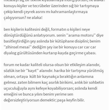
konuyu kişiler ve tecrübeler üzerinden sığ bir tartışmaya
çekip kendi çeyrek asrını mı kahramanlaştırmaya
çalışıyorsun? ne alaka!
ben kişilerin kalitesini değil, formatın o kişileri neye
dönüştürdüğünü anlatıyorum. senin ''arama motoru'' diye
basitleştirdiğin şey aslında bir kütüphane disiplini; benim
''zihinsel mesai'' dediğim şey ise bir konuyu car car car
diyalog gürültüsünden kurtarıp kayda geçirme çabası.
forum ne kadar kaliteli olursa olsun bir etkileşim alanıdır,
sözlük ise bir ''kayıt'' alanıdır. harika bir tartışma yürütmüş
olman, ortaya kült bir kaynakça bıraktığın anlamına
gelmez. zaten bilmem kaç asırlık birikimi, anlık bir sohbetin
uçuculuğuyla aynı kefeye koyabiliyorsan; aslında kendi
emeğini ve bunca yılını benim yerime sen
değersizleştiriyorsun demektir; paşa keyfin bilir.