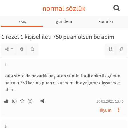
normal sözlük
akış
gündem
konular
1 rozet 1 kişisel ileti 750 puan olsun be abim
1.
kafa store'da pazarlık başlatan cümle. hadi abim ilk günün
hatrına 750 karma puan olsun hem de ayağımız alışsın bee
abim.
(6)
(0)
10.01.2021 13:40
lilyum
2.