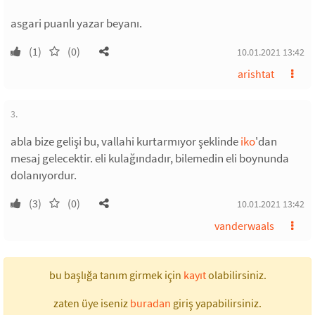
asgari puanlı yazar beyanı.
(1)
(0)
10.01.2021 13:42
arishtat
3.
abla bize gelişi bu, vallahi kurtarmıyor şeklinde
iko
'dan
mesaj gelecektir. eli kulağındadır, bilemedin eli boynunda
dolanıyordur.
(3)
(0)
10.01.2021 13:42
vanderwaals
bu başlığa tanım girmek için
kayıt
olabilirsiniz.
zaten üye iseniz
buradan
giriş yapabilirsiniz.