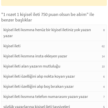
"1 rozet 1 kişisel ileti 750 puan olsun be abim" ile
benzer başlıklar
kişisel ileti kısmına henüz bir kişisel iletiniz yok yazan
8
yazar
kişisel ileti
62
kişisel ileti kısmına insta ekleyen yazar
14
kişisel ileti alan yazarın mutluluğu
10
kişisel ileti özelliğini alıp nokta koyan yazar
6
kişisel ileti özelliğini alıp boş bırakan yazar
4
kişisel ileti kısmına telefon numarasını yazan yazar
7
sözlük yazarlarına kişisel ileti tavsiyeleri
5