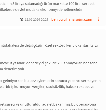
ticinin 5 liraya satamadığı ürün markette 100 lira. serbest
 ülkelerde devlet mutlaka ekonomiyi denetlemelidir.
ben bu cihana sığmazam
12.06.2026 20:27
dahalesi de değil çözüm özel sektörü kent lokantası tarzı
evcut yasaları denetleyici şekilde kullanmıyorlar. her sene
ama denetim yok.
ımcı gelmiyorken bu tarz eylemlerin sonucu yabancı sermayenin
e artık iş kurmuyor. vergiler, usulsüzlük, haksız rekabet ve
anet süreci vs unutturuldu. adalet bakanımız bu operasyona