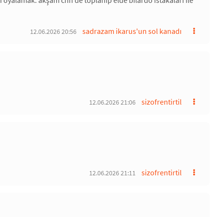
 oyalamak. akşam cnn de toplanıp elde bilardo istakalari ile
sadrazam ikarus'un sol kanadı
12.06.2026 20:56
sizofrentirtil
12.06.2026 21:06
sizofrentirtil
12.06.2026 21:11