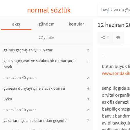
normal sözlük
12 haziran 2
akış
gündem
konular
yenile
gelmiş geçmiş en iyi 50 yazar
2
1.
geceye çok aşırı ve salakça bir damar şarkı
1
bütün büyük f
bırak
www.sondakik
en sevilen 40 yazar
2
şenpiliç gıda s
güneşin dünyayı içine alacak olması
4
orvital organik
uyku
3
as ofis damızlı
bakpiliç enteg
en sevilen 10 yazar
2
banvit bandırm
yazarların şu an akıllarından geçenler
7
ay-pi tavukçulu
gedik tavukçulu