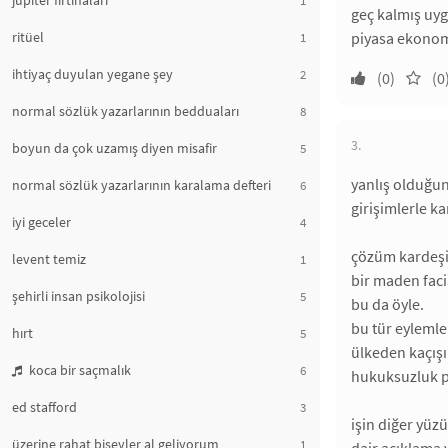
jüpiter fırtınaları
geç kalmış uyg
ritüel
piyasa ekonomi
1
ihtiyaç duyulan yegane şey
2
(0)
(0
normal sözlük yazarlarının bedduaları
8
3.
boyun da çok uzamış diyen misafir
5
yanlış olduğu
normal sözlük yazarlarının karalama defteri
6
girişimlerle k
iyi geceler
4
çözüm kardeşim
levent temiz
1
bir maden faci
şehirli insan psikolojisi
5
bu da öyle.
bu tür eylemle
hırt
5
ülkeden kaçışı 
koca bir saçmalık
6
hukuksuzluk p
ed stafford
3
işin diğer yüz
üzerine rahat bişeyler al geliyorum
1