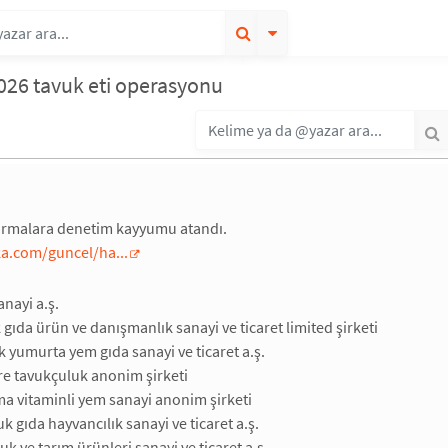
026 tavuk eti operasyonu
irmalara denetim kayyumu atandı.
a.com/guncel/ha...
anayi a.ş.
 gıda ürün ve danışmanlık sanayi ve ticaret limited şirketi
k yumurta yem gıda sanayi ve ticaret a.ş.
re tavukçuluk anonim şirketi
a vitaminli yem sanayi anonim şirketi
k gıda hayvancılık sanayi ve ticaret a.ş.
k ve tarım ürünleri sanayi ve ticaret a.ş.