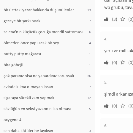
dair açıklama 
wp grubu, tavu
bir üstteki yazar hakkında düşünülenler
13
(3)
(0
geceye bir şarkı bırak
7
selena'nın küçücük çocuğa mendil sattırması
6
4.
ölmeden önce yapılacak bir şey
4
yerli ve milli 
nutty putty mağarası
1
(0)
(0
bira göbeği
1
çok paranız olsa ne yapardınız sorunsalı
26
5.
evinde klima olmayan insan
7
şimdi arkanıza 
sigaraya sürekli zam yapmak
12
(0)
(0
sözlüğün en seksi yazarının iko olması
5
oxygene 4
1
6.
sen daha kötülerine layıksın
3