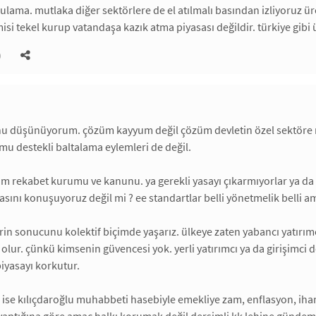
ulama. mutlaka diğer sektörlere de el atılmalı basından izliyoruz üre
si tekel kurup vatandaşa kazık atma piyasası değildir. türkiye gibi
)
nu düşünüyorum. çözüm kayyum değil çözüm devletin özel sektöre mü
amu destekli baltalama eylemleri de değil.
 rekabet kurumu ve kanunu. ya gerekli yasayı çıkarmıyorlar ya da m
asını konuşuyoruz değil mi ? ee standartlar belli yönetmelik belli 
rin sonucunu kolektif biçimde yaşarız. ülkeye zaten yabancı yatır
olur. çünkü kimsenin güvencesi yok. yerli yatırımcı ya da girişimci d
iyasayı korkutur.
ü ise kılıçdaroğlu muhabbeti hasebiyle emekliye zam, enflasyon, ih