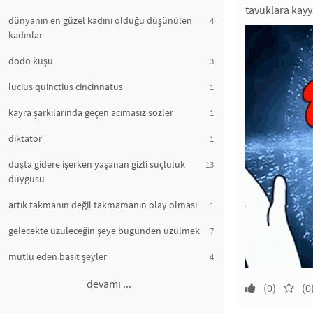
tavuklara kayy
dünyanın en güzel kadını olduğu düşünülen
4
kadınlar
dodo kuşu
3
lucius quinctius cincinnatus
1
kayra şarkılarında geçen acımasız sözler
1
diktatör
1
duşta gidere işerken yaşanan gizli suçluluk
13
duygusu
artık takmanın değil takmamanın olay olması
1
gelecekte üzüleceğin şeye bugünden üzülmek
7
mutlu eden basit şeyler
4
devamı ...
(0)
(0