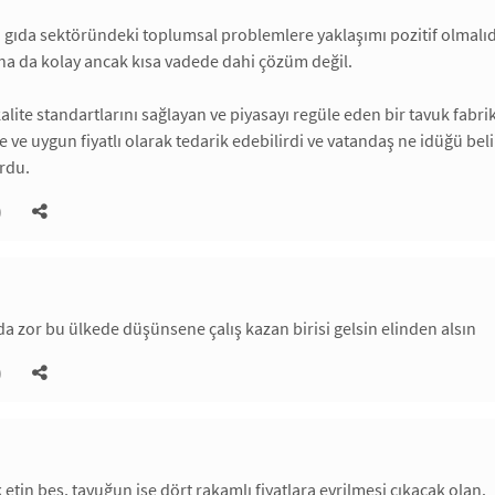
n gıda sektöründeki toplumsal problemlere yaklaşımı pozitif olmalıdı
a da kolay ancak kısa vadede dahi çözüm değil.
alite standartlarını sağlayan ve piyasayı regüle eden bir tavuk fabrik
 ve uygun fiyatlı olarak tedarik edebilirdi ve vatandaş ne idüğü belir
rdu.
)
a zor bu ülkede düşünsene çalış kazan birisi gelsin elinden alsın
)
 etin beş, tavuğun ise dört rakamlı fiyatlara evrilmesi çıkacak olan.