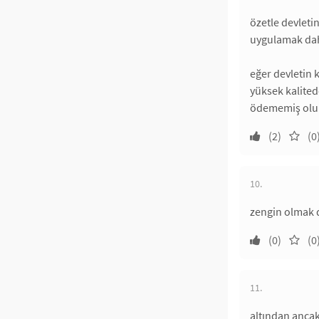
özetle devleti
uygulamak dah
eğer devletin k
yüksek kalitede
ödememiş olu
(2)
(0
10.
zengin olmak d
(0)
(0
11.
altından ancak