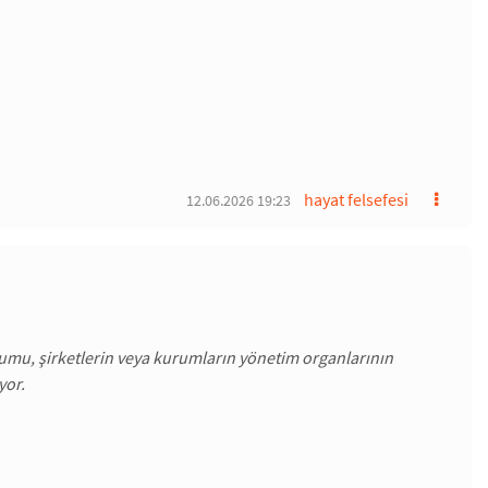
hayat felsefesi
12.06.2026 19:23
yyumu, şirketlerin veya kurumların yönetim organlarının
yor.