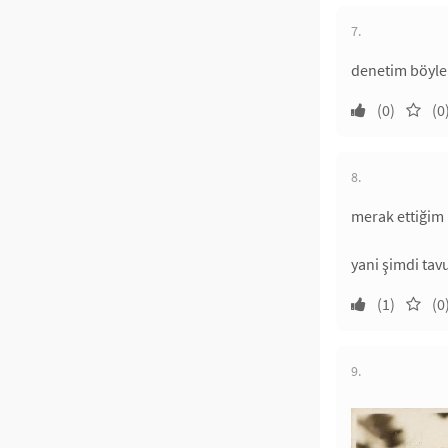
7.
denetim böyle 
(0)
(0
8.
merak ettiğim b
yani şimdi tavu
(1)
(0
9.