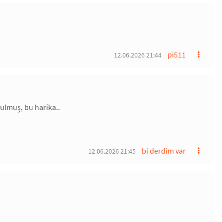
pi511
12.06.2026 21:44
oyulmuş, bu harika..
bi derdim var
12.06.2026 21:45