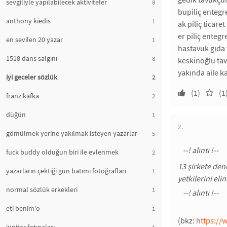
sevgiliyle yapılabilecek aktiviteler
8
bupiliç entegr
anthony kiedis
1
ak piliç ticaret
er piliç enteg
en sevilen 20 yazar
1
hastavuk gıda t
1518 dans salgını
8
keskinoğlu tav
yakında aile k
iyi geceler sözlük
2
(1)
(1
franz kafka
2
düğün
1
2.
gömülmek yerine yakılmak isteyen yazarlar
5
fuck buddy olduğun biri ile evlenmek
2
13 şirkete den
yazarların çektiği gün batımı fotoğrafları
1
yetkilerini el
normal sözlük erkekleri
1
eti benim'o
1
(bkz:
https://w
1