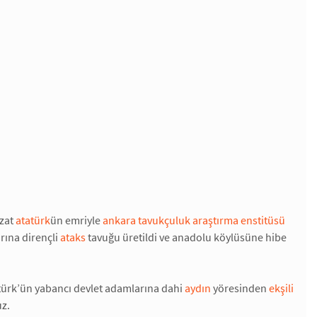
zzat
atatürk
ün emriyle
ankara tavukçuluk araştırma enstitüsü
rına dirençli
ataks
tavuğu üretildi ve anadolu köylüsüne hibe
atürk’ün yabancı devlet adamlarına dahi
aydın
yöresinden
ekşili
uz.