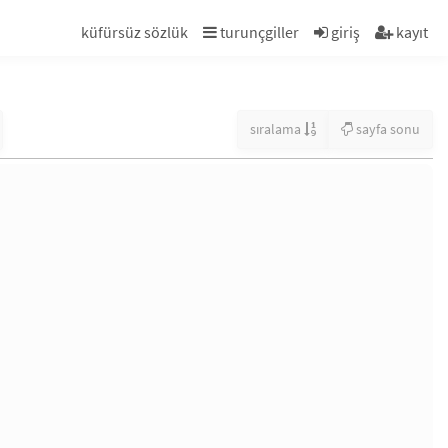
küfürsüz sözlük
turunçgiller
giriş
kayıt
sıralama
sayfa sonu