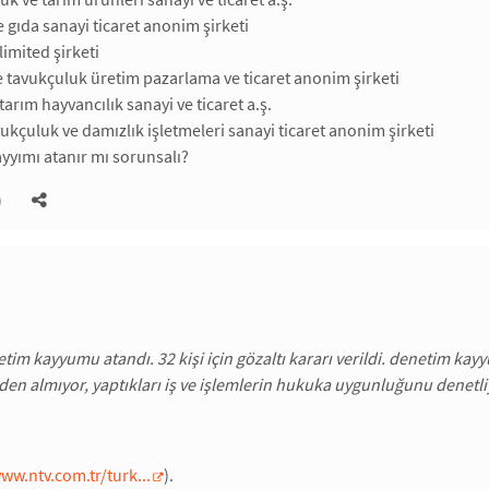
e gıda sanayi ticaret anonim şirketi
 limited şirketi
re tavukçuluk üretim pazarlama ve ticaret anonim şirketi
arım hayvancılık sanayi ve ticaret a.ş.
ukçuluk ve damızlık işletmeleri sanayi ticaret anonim şirketi
ayyımı atanır mı sorunsalı?
)
etim kayyumu atandı. 32 kişi için gözaltı kararı verildi. denetim ka
inden almıyor, yaptıkları iş ve işlemlerin hukuka uygunluğunu denetli
ww.ntv.com.tr/turk...
).