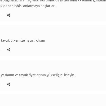
yaptığına göre amaç halkı korumak değil dersimli kk lehine gündemi
k döner lobisi anlatmaya başlarlar.
)
ak tavuk ülkemize hayırlı olsun
)
yaslanın ve tavuk fiyatlarının yükselişini izleyin.
)