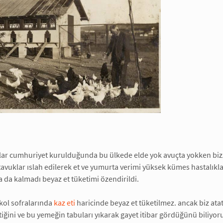
lar cumhuriyet kurulduğunda bu ülkede elde yok avuçta yokken bi
 tavuklar ıslah edilerek et ve yumurta verimi yüksek kümes hastalıkla
a da kalmadı beyaz et tüketimi özendirildi.
kol sofralarında
kaz eti
haricinde beyaz et tüketilmez. ancak biz at
iğini ve bu yemeğin tabuları yıkarak gayet itibar gördüğünü biliyor