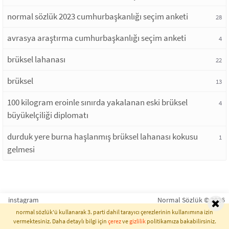
normal sözlük 2023 cumhurbaşkanlığı seçim anketi
28
avrasya araştırma cumhurbaşkanlığı seçim anketi
4
brüksel lahanası
22
brüksel
13
100 kilogram eroinle sınırda yakalanan eski brüksel
4
büyükelçiliği diplomatı
durduk yere burna haşlanmış brüksel lahanası kokusu
1
gelmesi
instagram
Normal Sözlük © 2026
normal sözlük'ü kullanarak 3. parti dahil tarayıcı çerezlerinin kullanımına izin
vermektesiniz. Daha detaylı bilgi için
çerez
ve
gizlilik
politikamıza bakabilirsiniz.