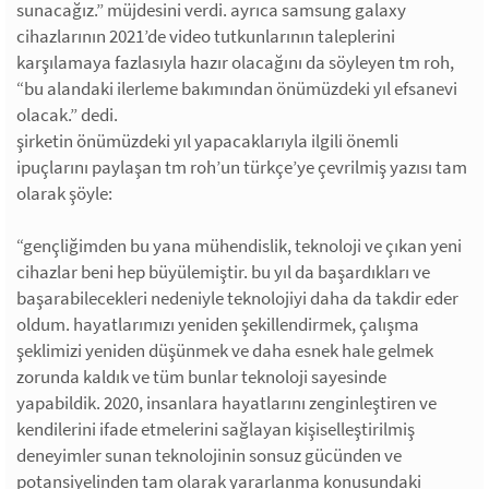
sunacağız.” müjdesini verdi. ayrıca samsung galaxy
cihazlarının 2021’de video tutkunlarının taleplerini
karşılamaya fazlasıyla hazır olacağını da söyleyen tm roh,
“bu alandaki ilerleme bakımından önümüzdeki yıl efsanevi
olacak.” dedi.
şirketin önümüzdeki yıl yapacaklarıyla ilgili önemli
ipuçlarını paylaşan tm roh’un türkçe’ye çevrilmiş yazısı tam
olarak şöyle:
“gençliğimden bu yana mühendislik, teknoloji ve çıkan yeni
cihazlar beni hep büyülemiştir. bu yıl da başardıkları ve
başarabilecekleri nedeniyle teknolojiyi daha da takdir eder
oldum. hayatlarımızı yeniden şekillendirmek, çalışma
şeklimizi yeniden düşünmek ve daha esnek hale gelmek
zorunda kaldık ve tüm bunlar teknoloji sayesinde
yapabildik. 2020, insanlara hayatlarını zenginleştiren ve
kendilerini ifade etmelerini sağlayan kişiselleştirilmiş
deneyimler sunan teknolojinin sonsuz gücünden ve
potansiyelinden tam olarak yararlanma konusundaki