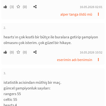
(3)
(0)
16.05.2026 02:01
alper tanga öldü mü
2.
hearts’ın çok kısıtlı bir bütçe ile buralara getirip şampiyon
olmasını çok isterim. çok güzel bir hikaye.
(0)
(0)
16.05.2026 10:52
eserimin adı benimsin
3.
istatistik acisindan müthiş bir maç.
güncel şampiyonluk sayıları:
rangers 55
celtic 55
hearts 4