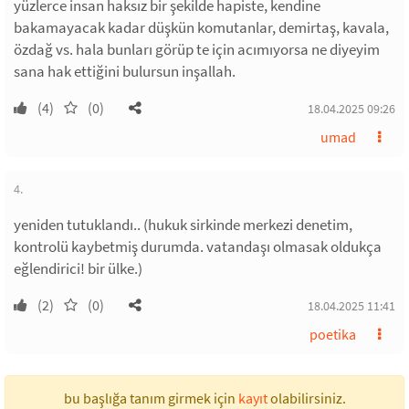
yüzlerce insan haksız bir şekilde hapiste, kendine
bakamayacak kadar düşkün komutanlar, demirtaş, kavala,
özdağ vs. hala bunları görüp te için acımıyorsa ne diyeyim
sana hak ettiğini bulursun inşallah.
(4)
(0)
18.04.2025 09:26
umad
4.
yeniden tutuklandı.. (hukuk sirkinde merkezi denetim,
kontrolü kaybetmiş durumda. vatandaşı olmasak oldukça
eğlendirici! bir ülke.)
(2)
(0)
18.04.2025 11:41
poetika
bu başlığa tanım girmek için
kayıt
olabilirsiniz.