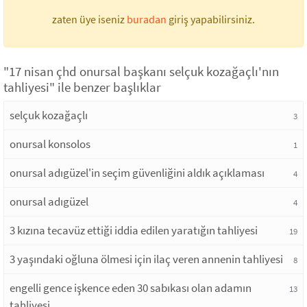
zaten üye iseniz
buradan
giriş yapabilirsiniz.
"17 nisan çhd onursal başkanı selçuk kozağaçlı'nın
tahliyesi" ile benzer başlıklar
selçuk kozağaçlı
3
onursal konsolos
1
onursal adıgüzel'in seçim güvenliğini aldık açıklaması
4
onursal adıgüzel
4
3 kızına tecavüz ettiği iddia edilen yaratığın tahliyesi
19
3 yaşındaki oğluna ölmesi için ilaç veren annenin tahliyesi
8
engelli gence işkence eden 30 sabıkası olan adamın
13
tahliyesi