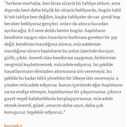
“herkese merhaba. ben biraz sürpriz bir tahliye oldum. ama
dışarıda beni daha büyük bir sürpriz bekliyordu. bugün tabii
ki tek tahliye ben değilim, başka tahliyeler de var. şimdi hep
beraber bekliyoruz gençleri. onları da alınca buradan
ayrılacağız. 8.5 sene doldu benim bugün. hapishane
kendisine saygısı olan insanların korkması gereken bir şey
değil. kendinize inandığınız sürece, mücadelenize
inandığınız sürece hapishane bu yolun üzerinde duruyor.
girilir, çıkılır. önemli olan kendimize saygımızı, birbirimize
sevgimizi kaybetmemek. mücadele ediyoruz. bu şekilde
hayatlarımızın elimizden alınmasına izin veremeyiz. bu
şekilde bu kadar kötü yönetilen bir ülkeye izin veremeyiz. o
yüzden mücadele ediyoruz. bunun içerisinde eğer hapishane
varsa endişe etmeyin. hapishaneye bir çıkıyorsunuz. çıkınca
gayet neşeli kalabalıklarla karşılaşıyorsunuz. mücadele
etmek önemli, güzel. umarım daha uzun, daha çok
konuşuruz. teşekkür ediyoruz.."
kaynak