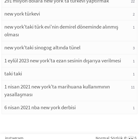
291 milyon dolara new york'ta türkevi yaptırmak
22
new york türkevi
2
new york'taki türk evi'nin demirel döneminde alınmış
1
olması
new york'taki sinogog altında tünel
3
1 eylül 2023 new york'ta ezan sesinin dışarıya verilmesi
1
taki taki
1
1 nisan 2021 new york'ta marihuana kullanımının
11
yasallaşması
6 nisan 2021 nba new york derbisi
1
instagram
Normal Sözlük © 2026