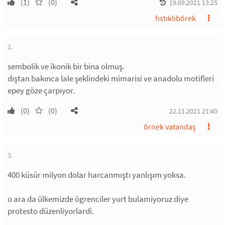
(1)
(0)
19.09.2021 13:25
fıstıklıbörek
2.
sembolik ve ikonik bir bina olmuş.
dıştan bakınca lale şeklindeki mimarisi ve anadolu motifleri
epey göze çarpıyor.
(0)
(0)
22.11.2021 21:40
örnek vatandaş
3.
400 küsür milyon dolar harcanmıştı yanlışım yoksa.
o ara da ülkemizde ögrenciler yurt bulamiyoruz diye
protesto düzenliyorlardi.