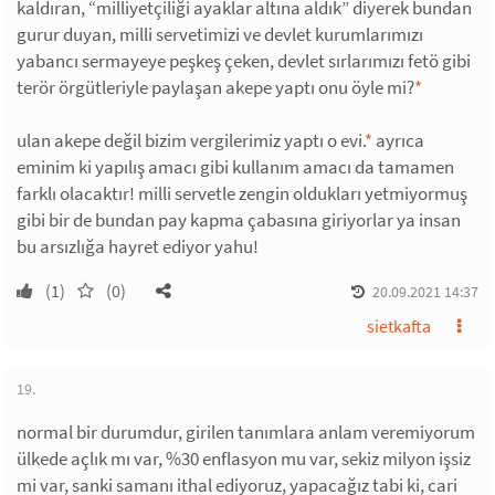
kaldıran, “milliyetçiliği ayaklar altına aldık” diyerek bundan
gurur duyan, milli servetimizi ve devlet kurumlarımızı
yabancı sermayeye peşkeş çeken, devlet sırlarımızı fetö gibi
terör örgütleriyle paylaşan akepe yaptı onu öyle mi?
*
ulan akepe değil bizim vergilerimiz yaptı o evi.
*
ayrıca
eminim ki yapılış amacı gibi kullanım amacı da tamamen
farklı olacaktır! milli servetle zengin oldukları yetmiyormuş
gibi bir de bundan pay kapma çabasına giriyorlar ya insan
bu arsızlığa hayret ediyor yahu!
(1)
(0)
20.09.2021 14:37
sietkafta
19.
normal bir durumdur, girilen tanımlara anlam veremiyorum
ülkede açlık mı var, %30 enflasyon mu var, sekiz milyon işsiz
mi var, sanki samanı ithal ediyoruz, yapacağız tabi ki, cari