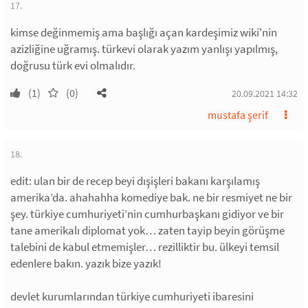
17.
kimse değinmemiş ama başlığı açan kardeşimiz wiki'nin
azizliğine uğramış. türkevi olarak yazım yanlışı yapılmış,
doğrusu türk evi olmalıdır.
(1)
(0)
20.09.2021 14:32
mustafa şerif
18.
edit: ulan bir de recep beyi dışişleri bakanı karşılamış
amerika’da. ahahahha komediye bak. ne bir resmiyet ne bir
şey. türkiye cumhuriyeti’nin cumhurbaşkanı gidiyor ve bir
tane amerikalı diplomat yok… zaten tayip beyin görüşme
talebini de kabul etmemişler… rezilliktir bu. ülkeyi temsil
edenlere bakın. yazık bize yazık!
devlet kurumlarından türkiye cumhuriyeti ibaresini