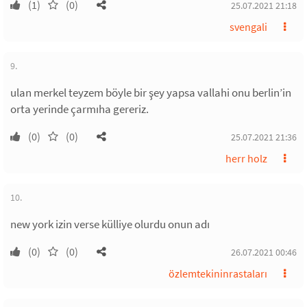
(1)
(0)
25.07.2021 21:18
svengali
9.
ulan merkel teyzem böyle bir şey yapsa vallahi onu berlin’in
orta yerinde çarmıha gereriz.
(0)
(0)
25.07.2021 21:36
herr holz
10.
new york izin verse külliye olurdu onun adı
(0)
(0)
26.07.2021 00:46
özlemtekininrastaları