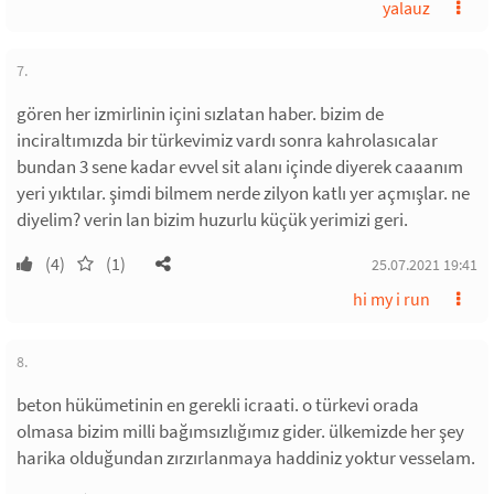
yalauz
7.
gören her izmirlinin içini sızlatan haber. bizim de
inciraltımızda bir türkevimiz vardı sonra kahrolasıcalar
bundan 3 sene kadar evvel sit alanı içinde diyerek caaanım
yeri yıktılar. şimdi bilmem nerde zilyon katlı yer açmışlar. ne
diyelim? verin lan bizim huzurlu küçük yerimizi geri.
(4)
(1)
25.07.2021 19:41
hi my i run
8.
beton hükümetinin en gerekli icraati. o türkevi orada
olmasa bizim milli bağımsızlığımız gider. ülkemizde her şey
harika olduğundan zırzırlanmaya haddiniz yoktur vesselam.