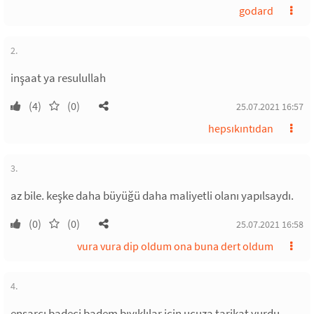
godard
2.
inşaat ya resulullah
(4)
(0)
25.07.2021 16:57
hepsıkıntıdan
3.
az bile. keşke daha büyüğü daha maliyetli olanı yapılsaydı.
(0)
(0)
25.07.2021 16:58
vura vura dip oldum ona buna dert oldum
4.
ensarcı badeci badem bıyıklılar için ucuza tarikat yurdu