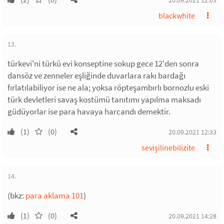
20.09.2021 12:03
blackwhite
13.
türkevi'ni türkü evi konseptine sokup gece 12'den sonra
dansöz ve zenneler eşliğinde duvarlara rakı bardağı
fırlatılabiliyor ise ne ala; yoksa röpteşambırlı bornozlu eski
türk devletleri savaş kostümü tanıtımı yapılma maksadı
güdüyorlar ise para havaya harcandı demektir.
(1)
(0)
20.09.2021 12:33
sevişilinebilizite
14.
(bkz:
para aklama 101
)
(1)
(0)
20.09.2021 14:28