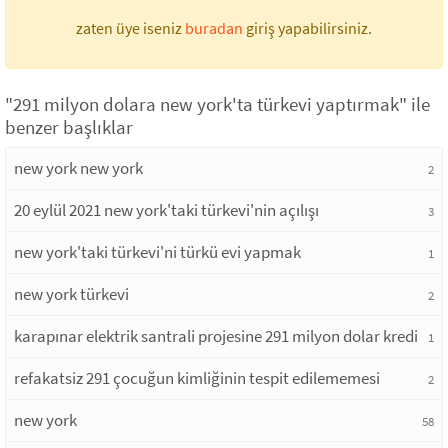
zaten üye iseniz
buradan
giriş yapabilirsiniz.
"291 milyon dolara new york'ta türkevi yaptırmak" ile
benzer başlıklar
new york new york
2
20 eylül 2021 new york'taki türkevi'nin açılışı
3
new york'taki türkevi'ni türkü evi yapmak
1
new york türkevi
2
karapınar elektrik santrali projesine 291 milyon dolar kredi
1
refakatsiz 291 çocuğun kimliğinin tespit edilememesi
2
new york
58