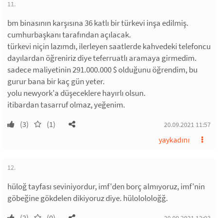
11.
bm binasının karşısına 36 katlı bir türkevi inşa edilmiş.
cumhurbaşkanı tarafından açılacak.
türkevi niçin lazımdı, ilerleyen saatlerde kahvedeki telefoncu
dayılardan öğreniriz diye teferruatlı aramaya girmedim.
sadece maliyetinin 291.000.000 $ olduğunu öğrendim, bu
gurur bana bir kaç gün yeter.
yolu newyork'a düşeceklere hayırlı olsun.
itibardan tasarruf olmaz, yeğenim.
(3)
(1)
20.09.2021 11:57
yaykadını
12.
hüloğ tayfası seviniyordur, imf'den borç almıyoruz, imf'nin
göbeğine gökdelen dikiyoruz diye. hülolololoğğ.
(2)
(0)