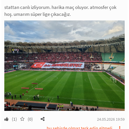
stattan canlı izliyorum. harika maç oluyor. atmosfer çok
hoş. umarım süper lige çıkacağız.
(1)
(0)
24.05.2026 19:59
bu şehirde olmaz terk edip gitmeli