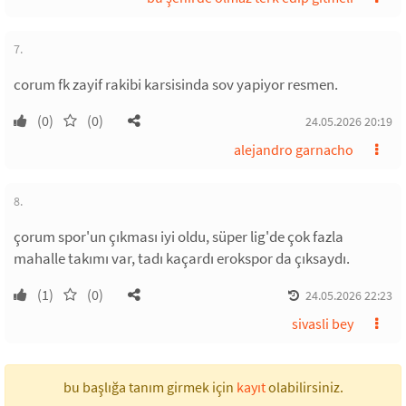
7.
corum fk zayif rakibi karsisinda sov yapiyor resmen.
(0)
(0)
24.05.2026 20:19
alejandro garnacho
8.
çorum spor'un çıkması iyi oldu, süper lig'de çok fazla
mahalle takımı var, tadı kaçardı erokspor da çıksaydı.
(1)
(0)
24.05.2026 22:23
sivasli bey
bu başlığa tanım girmek için
kayıt
olabilirsiniz.