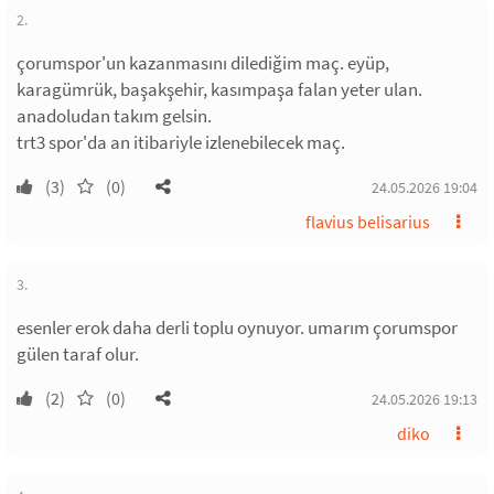
2.
çorumspor'un kazanmasını dilediğim maç. eyüp,
karagümrük, başakşehir, kasımpaşa falan yeter ulan.
anadoludan takım gelsin.
trt3 spor'da an itibariyle izlenebilecek maç.
(3)
(0)
24.05.2026 19:04
flavius belisarius
3.
esenler erok daha derli toplu oynuyor. umarım çorumspor
gülen taraf olur.
(2)
(0)
24.05.2026 19:13
diko