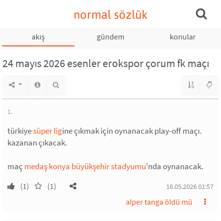
normal sözlük
akış
gündem
konular
24 mayıs 2026 esenler erokspor çorum fk maçı
1.
türkiye
süper lig
ine çıkmak için oynanacak play-off maçı.
kazanan çıkacak.
maç
medaş konya büyükşehir stadyumu
'nda oynanacak.
(1)
(1)
16.05.2026 01:57
alper tanga öldü mü