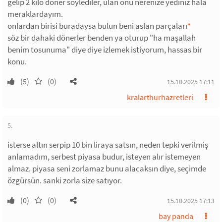
gelip 2 kilo döner söylediler, ulan onu nerenize yediniz hala
meraklardayım.
onlardan birisi buradaysa bulun beni aslan parçaları
*
söz bir dahaki dönerler benden ya oturup "ha maşallah
benim tosunuma" diye diye izlemek istiyorum, hassas bir
konu.
(5)
(0)
15.10.2025 17:11
kralarthurhazretleri
5.
isterse altın serpip 10 bin liraya satsın, neden tepki verilmiş
anlamadım, serbest piyasa budur, isteyen alır istemeyen
almaz. piyasa seni zorlamaz bunu alacaksın diye, seçimde
özgürsün. sanki zorla size satıyor.
(0)
(0)
15.10.2025 17:13
bay panda