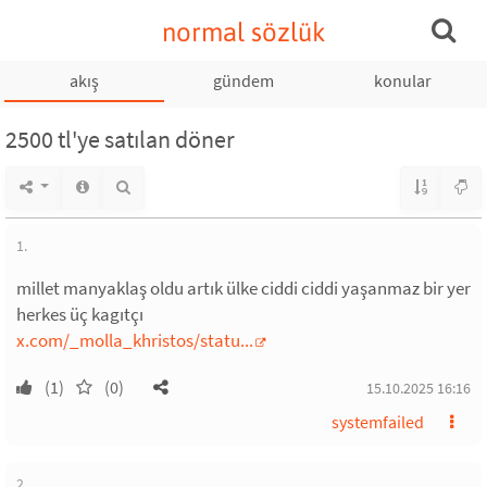
normal sözlük
akış
gündem
konular
2500 tl'ye satılan döner
1.
millet manyaklaş oldu artık ülke ciddi ciddi yaşanmaz bir yer
herkes üç kagıtçı
x.com/_molla_khristos/statu...
(1)
(0)
15.10.2025 16:16
systemfailed
2.