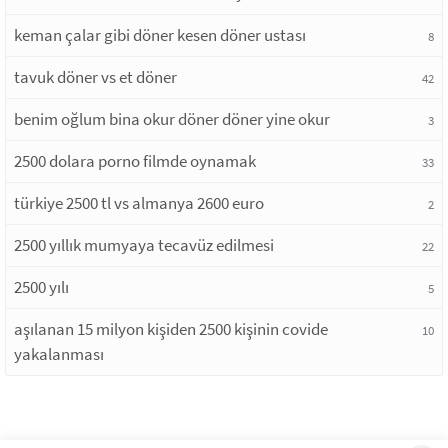
keman çalar gibi döner kesen döner ustası
8
tavuk döner vs et döner
42
benim oğlum bina okur döner döner yine okur
3
2500 dolara porno filmde oynamak
33
türkiye 2500 tl vs almanya 2600 euro
2
2500 yıllık mumyaya tecavüz edilmesi
22
2500 yılı
5
aşılanan 15 milyon kişiden 2500 kişinin covide
10
yakalanması