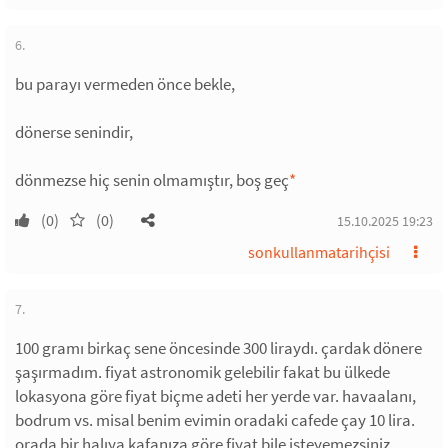
6.
bu parayı vermeden önce bekle,
dönerse senindir,
dönmezse hiç senin olmamıştır, boş geç
*
(0)
(0)
15.10.2025 19:23
sonkullanmatarihçisi
7.
100 gramı birkaç sene öncesinde 300 liraydı. çardak dönere
şaşırmadım. fiyat astronomik gelebilir fakat bu ülkede
lokasyona göre fiyat biçme adeti her yerde var. havaalanı,
bodrum vs. misal benim evimin oradaki cafede çay 10 lira.
orada bir halıya kafanıza göre fiyat bile isteyemezsiniz