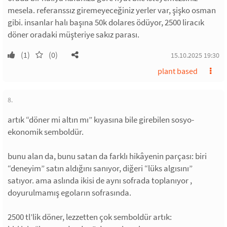
mesela. referanssız giremeyeceğiniz yerler var, şişko osman
gibi. insanlar halı başına 50k dolares ödüyor, 2500 liracık
döner oradaki müşteriye sakız parası.
(1)
(0)
15.10.2025 19:30
plant based
8.
artık “döner mi altın mı” kıyasına bile girebilen sosyo-
ekonomik semboldür.
bunu alan da, bunu satan da farklı hikâyenin parçası: biri
“deneyim” satın aldığını sanıyor, diğeri “lüks algısını”
satıyor. ama aslında ikisi de aynı sofrada toplanıyor ,
doyurulmamış egoların sofrasında.
2500 tl’lik döner, lezzetten çok semboldür artık: