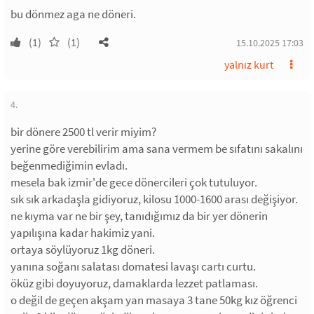
bu dönmez aga ne döneri.
(1)
(1)
15.10.2025 17:03
yalnız kurt
4.
bir dönere 2500 tl verir miyim?
yerine göre verebilirim ama sana vermem be sıfatını sakalını
beğenmediğimin evladı.
mesela bak izmir'de gece dönercileri çok tutuluyor.
sık sık arkadaşla gidiyoruz, kilosu 1000-1600 arası değişiyor.
ne kıyma var ne bir şey, tanıdığımız da bir yer dönerin
yapılışına kadar hakimiz yani.
ortaya söylüyoruz 1kg döneri.
yanına soğanı salatası domatesi lavaşı cartı curtu.
öküz gibi doyuyoruz, damaklarda lezzet patlaması.
o değil de geçen akşam yan masaya 3 tane 50kg kız öğrenci