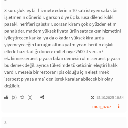
3 kuruşluk leş bir hizmete ederinin 10 katı isteyen salak bir
işletmenin döneridir. garson diye üç kuruşa dilenci kılıklı
pasaklı herifleri çalıştırır. sorsan kiram çok o yüzden etim
pahalı der. madem yüksek fiyata ürün satacaksın hizmetini
iyileştirecen kanka. ya da o kadar yüksek kiralarda
yiyemeyeceğin tarrağın altına yatmıycan. herifin dışkılı
ellerle hazırladığı dönere millet niye 2500 tl versin?
ek: kimse serbest piyasa falan demesin olm. serbest piyasa
bu demek değil. ayrıca tüketimde tüketicinin eleştiri hakkı
vardır. mesela bir restoranı pis olduğu için eleştirmek
'serbest piyasa ama' denilerek karalanabilecek bir olay
değildir.
(2)
(0)
15.10.2025 16:34
morgazoz
3.