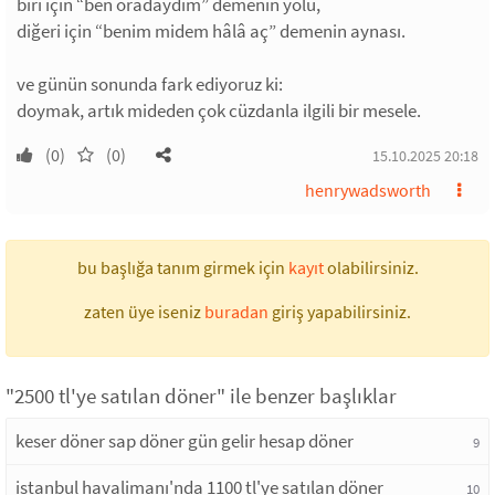
biri için “ben oradaydım” demenin yolu,
diğeri için “benim midem hâlâ aç” demenin aynası.
ve günün sonunda fark ediyoruz ki:
doymak, artık mideden çok cüzdanla ilgili bir mesele.
(0)
(0)
15.10.2025 20:18
henrywadsworth
bu başlığa tanım girmek için
kayıt
olabilirsiniz.
zaten üye iseniz
buradan
giriş yapabilirsiniz.
"2500 tl'ye satılan döner" ile benzer başlıklar
keser döner sap döner gün gelir hesap döner
9
istanbul havalimanı'nda 1100 tl'ye satılan döner
10