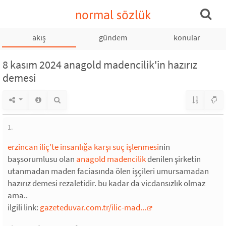
normal sözlük
akış
gündem
konular
8 kasım 2024 anagold madencilik'in hazırız
demesi
1.
erzincan iliç’te insanlığa karşı suç işlenmesi
nin
başsorumlusu olan
anagold madencilik
denilen şirketin
utanmadan maden faciasında ölen işçileri umursamadan
hazırız demesi rezaletidir. bu kadar da vicdansızlık olmaz
ama..
ilgili link:
gazeteduvar.com.tr/ilic-mad...