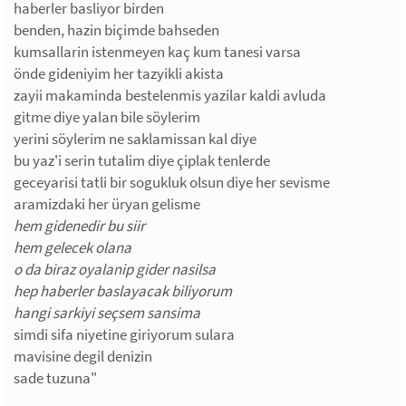
haberler basliyor birden
benden, hazin biçimde bahseden
kumsallarin istenmeyen kaç kum tanesi varsa
önde gideniyim her tazyikli akista
zayii makaminda bestelenmis yazilar kaldi avluda
gitme diye yalan bile söylerim
yerini söylerim ne saklamissan kal diye
bu yaz'i serin tutalim diye çiplak tenlerde
geceyarisi tatli bir sogukluk olsun diye her sevisme
aramizdaki her üryan gelisme
hem gidenedir bu siir
hem gelecek olana
o da biraz oyalanip gider nasilsa
hep haberler baslayacak biliyorum
hangi sarkiyi seçsem sansima
simdi sifa niyetine giriyorum sulara
mavisine degil denizin
sade tuzuna"