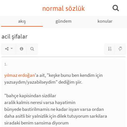
normal sözlük
akış
gündem
konular
acil şifalar
1.
yılmaz erdoğan
'a ait, "keşke bunu ben kendim için
yazsaydım/yazabilseydim" dediğim şiir.
"bahçe kapisindan sizdilar
aralik kalmis neresi varsa hayatimin
bünyede bastirilmamis ne kadar isyan varsa ordan
daha asitli bir yalnizlik için dilek tutuyorum sarkilara
siradaki benim sansima diyorum