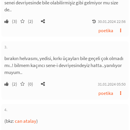
senei devriyesinde bile olabilirmişiz gibi gelmiyor mu size
de..
(3)
(2)
30.01.2024 22:56
poetika
3.
bırakın helvasını, yedisi, kırkı üçayları bile geçeli çok olmadı
mı..! bilmem kaçıncı sene-i devriyesindeyiz hatta..yanılıyor
muyum..
(2)
(0)
31.01.2024 05:50
poetika
4.
(bkz:
can atalay
)