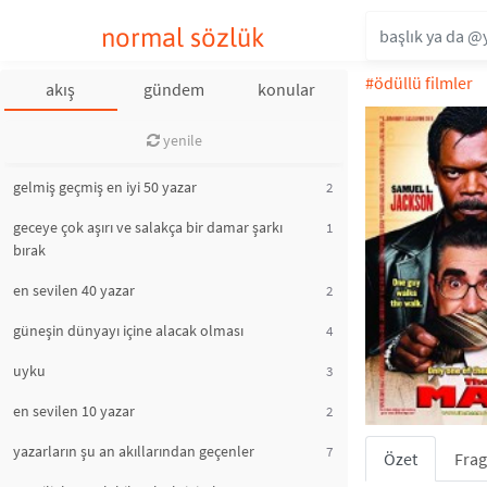
normal sözlük
#ödüllü filmler
akış
gündem
konular
yenile
gelmiş geçmiş en iyi 50 yazar
2
geceye çok aşırı ve salakça bir damar şarkı
1
bırak
en sevilen 40 yazar
2
güneşin dünyayı içine alacak olması
4
uyku
3
en sevilen 10 yazar
2
yazarların şu an akıllarından geçenler
7
Özet
Fra