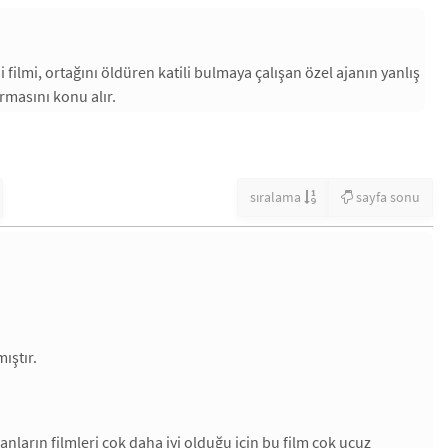
filmi, ortağını öldüren katili bulmaya çalışan özel ajanın yanlış
rmasını konu alır.
sıralama
sayfa sonu
ıştır.
nların filmleri çok daha iyi olduğu için bu film çok ucuz