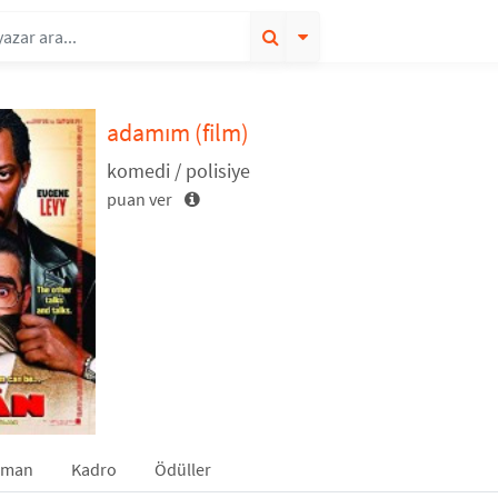
adamım
(film)
komedi / polisiye
puan ver
gman
Kadro
Ödüller