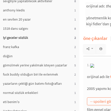
sevgiliyle yapılabilecek aktiviteler
8
orijinal adı:
th
anthony kiedis
1
yönetmenlik k
en sevilen 20 yazar
1
kişi fidler'dan
1518 dans salgını
8
öne çıkanlar
iyi geceler sözlük
2
franz kafka
2
düğün
1
1.
gömülmek yerine yakılmak isteyen yazarlar
5
fuck buddy olduğun biri ile evlenmek
2
orijinal adı ile
yazarların çektiği gün batımı fotoğrafları
1
2005 yapımı k
normal sözlük erkekleri
1
eti benim'o
1
film genel ola
1