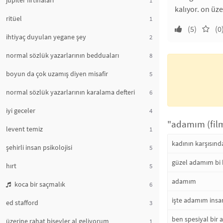
jüpiter fırtınaları
kalıyor. on üze
ritüel
1
(5)
(0
ihtiyaç duyulan yegane şey
2
normal sözlük yazarlarının bedduaları
8
boyun da çok uzamış diyen misafir
5
normal sözlük yazarlarının karalama defteri
6
iyi geceler
4
"adamım (film)
levent temiz
1
kadının karşısın
şehirli insan psikolojisi
5
güzel adamım bi 
hırt
5
adamım
koca bir saçmalık
6
işte adamım insa
ed stafford
3
ben spesiyal bir
üzerine rahat bişeyler al geliyorum
1