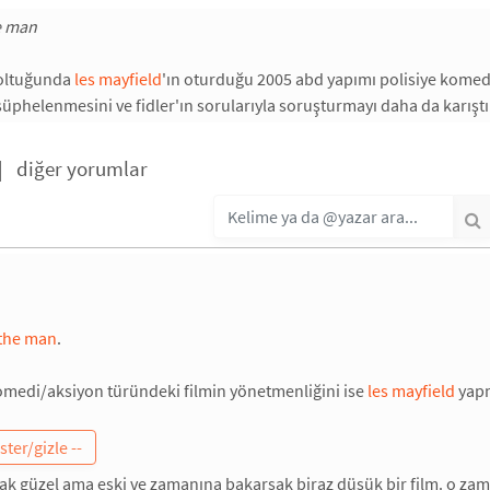
e man
oltuğunda
les mayfield
'ın oturduğu 2005 abd yapımı polisiye komedi 
 şüphelenmesini ve fidler'ın sorularıyla soruşturmayı daha da karıştı
|
diğer yorumlar
the man
.
omedi/aksiyon türündeki filmin yönetmenliğini ise
les mayfield
yapm
rak güzel ama eski ve zamanına bakarsak biraz düşük bir film. o zama