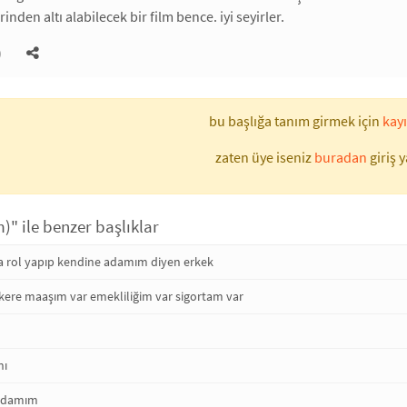
rinden altı alabilecek bir film bence. iyi seyirler.
)
bu başlığa tanım girmek için
kayı
zaten üye iseniz
buradan
giriş y
" ile benzer başlıklar
da rol yapıp kendine adamım diyen erkek
kere maaşım var emekliliğim var sigortam var
nı
 adamım