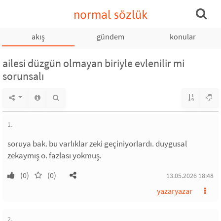
normal sözlük
akış
gündem
konular
ailesi düzgün olmayan biriyle evlenilir mi
sorunsalı
1.
soruya bak. bu varlıklar zeki geçiniyorlardı. duygusal
zekaymış o. fazlası yokmuş.
(0)
(0)
13.05.2026 18:48
yazaryazar
2.