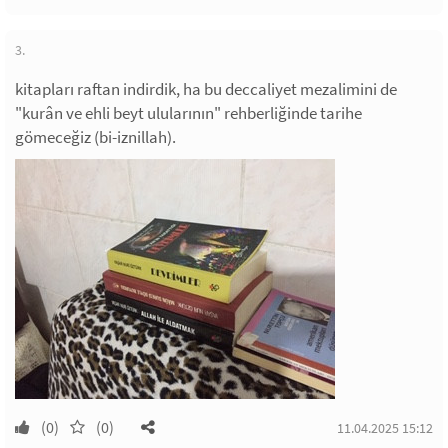
3.
kitapları raftan indirdik, ha bu deccaliyet mezalimini de
"kurân ve ehli beyt ulularının" rehberliğinde tarihe
gömeceğiz (bi-iznillah).
(0)
(0)
11.04.2025 15:12