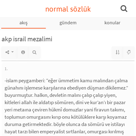
normal sözlük
akış
gündem
konular
akp israil mezalimi
1.
-islam peygamberi: “eğer ümmetim kamu malından çalma
günahını işlemese karşılarına ebediyen düşman dikilemez.”
buyurmuştur. halkın, devletin malını çalıp çalıp yiyen,
kitleleri allah ile aldatıp sömüren, dini ve kur’an’ı bir pazar
yeri metaına çeviren hükmî domuzlar yani firavun takımı,
toplumun omurgasını kırıp onu kötülüklere karşı koyamaz
duruma getirmektedir. böyle olunca da sömürü ve istilayı
hayat tarzı bilen emperyalist sırtlanlar, omurgası kırılmış