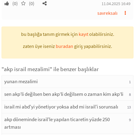
(0)
(0)
11.04.2025 16:49
savreksalı
bu başlığa tanım girmek için
kayıt
olabilirsiniz.
zaten üye iseniz
buradan
giriş yapabilirsiniz.
"akp israil mezalimi" ile benzer başlıklar
yunan mezalimi
1
sen akp’li değilsen ben akp’li değilsem o zaman kim akp’li
8
israil mi abd'yi yönetiyor yoksa abd mi israil'i sorunsalı
13
akp döneminde israil'le yapılan ticaretin yüzde 250
9
artması