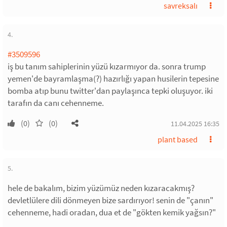
savreksalı
4.
#3509596
iş bu tanım sahiplerinin yüzü kızarmıyor da. sonra trump
yemen'de bayramlaşma(?) hazırlığı yapan husilerin tepesine
bomba atıp bunu twitter'dan paylaşınca tepki oluşuyor. iki
tarafın da canı cehenneme.
(0)
(0)
11.04.2025 16:35
plant based
5.
hele de bakalım, bizim yüzümüz neden kızaracakmış?
devletlülere dili dönmeyen bize sardırıyor! senin de "çanın"
cehenneme, hadi oradan, dua et de "gökten kemik yağsın?"