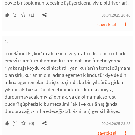
böyle bir toplumun tepesine üşüşerek onu yiyip bitiriyorlar!.
(2)
(1)
08.04.2025 20:46
savreksalı
2.
o melâmet ki, kur’an ahlakının ve yaratıcı disiplinin ruhudur.
emevî islam’ı, muhammedi islam'daki melâmetin yerine
riyakârlığı koydu ve dinleştirdi. yani kur’an'ın temel düşmanı
olan şirk, kur’an’ın dini adına egemen kılındı. türkiye’de din
adına egemen olan da işte o. şimdi, bu bin yıl sürüp giden
yıkımı, akıl ve kur’an denetiminde durduracak mıyız,
durdurmayacak mıyız? olmak, ya da olmamak sorusu
budur? şüphesiz ki bu mezalimi "akıl ve kur'ân ışığında"
durduracağız-imha edeceğiz!.(bi-iznillah) gerisi hikâye..
(1)
(0)
09.04.2025 23:28
savreksalı