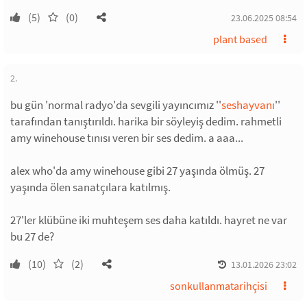
(5)
(0)
23.06.2025 08:54
plant based
2.
bu gün 'normal radyo'da sevgili yayıncımız ''
seshayvanı
''
tarafından tanıştırıldı. harika bir söyleyiş dedim. rahmetli
amy winehouse tınısı veren bir ses dedim. a aaa...
alex who'da amy winehouse gibi 27 yaşında ölmüş. 27
yaşında ölen sanatçılara katılmış.
27'ler klübüne iki muhteşem ses daha katıldı. hayret ne var
bu 27 de?
(10)
(2)
13.01.2026 23:02
sonkullanmatarihçisi