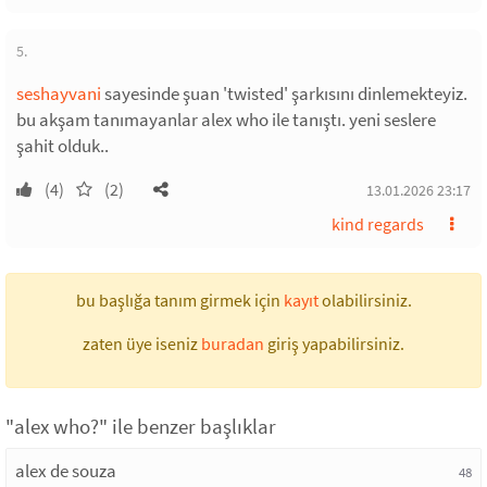
5.
seshayvani
sayesinde şuan 'twisted' şarkısını dinlemekteyiz.
bu akşam tanımayanlar alex who ile tanıştı. yeni seslere
şahit olduk..
(4)
(2)
13.01.2026 23:17
kind regards
bu başlığa tanım girmek için
kayıt
olabilirsiniz.
zaten üye iseniz
buradan
giriş yapabilirsiniz.
"alex who?" ile benzer başlıklar
alex de souza
48