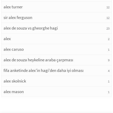
alex turner
12
sir alex ferguson
12
alex de souza vs gheorghe hagi
23
alex
2
alex caruso
1
alex de souza heykeline araba çarpması
9
fifa anketinde alex'in hagi'den daha iyi olması
4
alex skolnick
1
alex mason
1