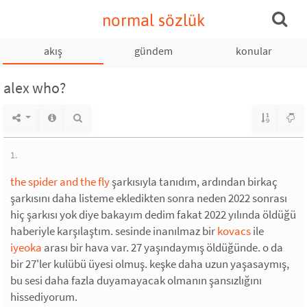
normal sözlük
akış
gündem
konular
alex who?
1.
the spider and the fly
şarkısıyla tanıdım, ardından birkaç
şarkısını daha listeme ekledikten sonra neden 2022 sonrası
hiç şarkısı yok diye bakayım dedim fakat 2022 yılında öldüğü
haberiyle karşılaştım. sesinde inanılmaz bir
kovacs
ile
iyeoka
arası bir hava var. 27 yaşındaymış öldüğünde. o da
bir 27'ler kulübü üyesi olmuş. keşke daha uzun yaşasaymış,
bu sesi daha fazla duyamayacak olmanın şansızlığını
hissediyorum.