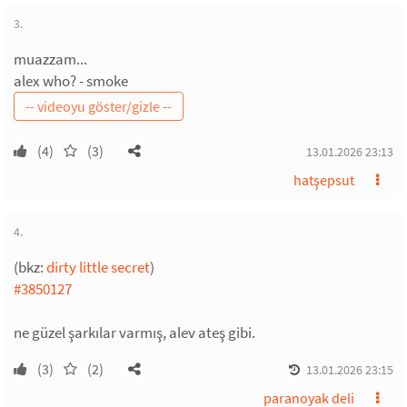
3.
muazzam...
alex who? - smoke
(4)
(3)
13.01.2026 23:13
hatşepsut
4.
(bkz:
dirty little secret
)
#3850127
ne güzel şarkılar varmış, alev ateş gibi.
(3)
(2)
13.01.2026 23:15
paranoyak deli