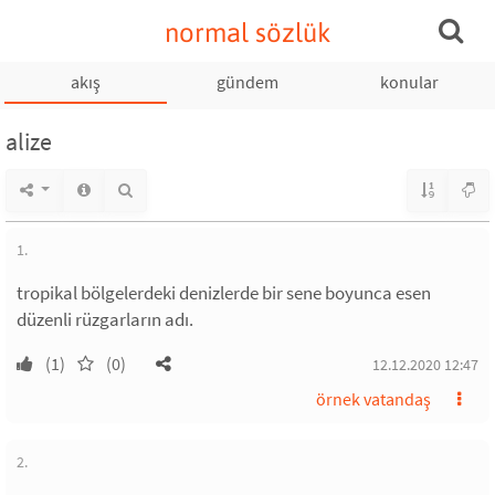
normal sözlük
akış
gündem
konular
alize
1.
tropikal bölgelerdeki denizlerde bir sene boyunca esen
düzenli rüzgarların adı.
(1)
(0)
12.12.2020 12:47
örnek vatandaş
2.