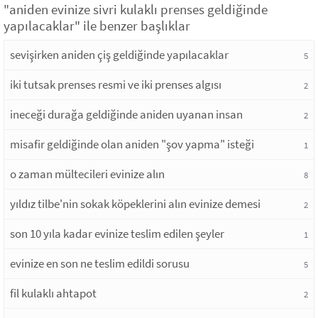
"aniden evinize sivri kulaklı prenses geldiğinde
yapılacaklar" ile benzer başlıklar
sevişirken aniden çiş geldiğinde yapılacaklar
5
iki tutsak prenses resmi ve iki prenses algısı
2
ineceği durağa geldiğinde aniden uyanan insan
2
misafir geldiğinde olan aniden "şov yapma" isteği
1
o zaman mültecileri evinize alın
8
yıldız tilbe'nin sokak köpeklerini alın evinize demesi
2
son 10 yıla kadar evinize teslim edilen şeyler
1
evinize en son ne teslim edildi sorusu
5
fil kulaklı ahtapot
2