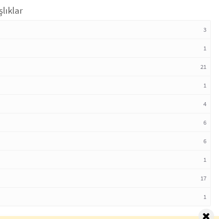
lıklar
3
1
21
1
4
6
6
1
17
1