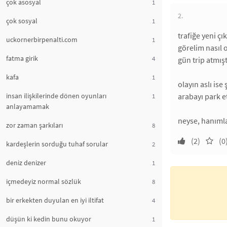
çok asosyal
1
2.
çok sosyal
1
trafiğe yeni çı
uckornerbirpenalti.com
1
görelim nasıl 
fatma girik
4
gün trip atmış
kafa
1
olayın aslı is
insan ilişkilerinde dönen oyunları
arabayı park e
1
anlayamamak
neyse, hanımla
zor zaman şarkıları
8
(2)
(0
kardeşlerin sorduğu tuhaf sorular
2
deniz denizer
1
içmedeyiz normal sözlük
8
bir erkekten duyulan en iyi iltifat
4
düşün ki kedin bunu okuyor
1