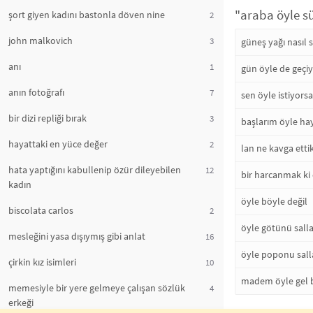
"araba öyle s
şort giyen kadını bastonla döven nine
2
john malkovich
3
güneş yağı nasıl 
anı
1
gün öyle de geçi
anın fotoğrafı
7
sen öyle istiyors
bir dizi repliği bırak
3
başlarım öyle ha
hayattaki en yüce değer
2
lan ne kavga ett
hata yaptığını kabullenip özür dileyebilen
12
bir harcanmak k
kadın
öyle böyle değil
biscolata carlos
2
öyle götünü sall
mesleğini yasa dışıymış gibi anlat
16
öyle poponu sall
çirkin kız isimleri
10
madem öyle gel 
memesiyle bir yere gelmeye çalışan sözlük
4
erkeği