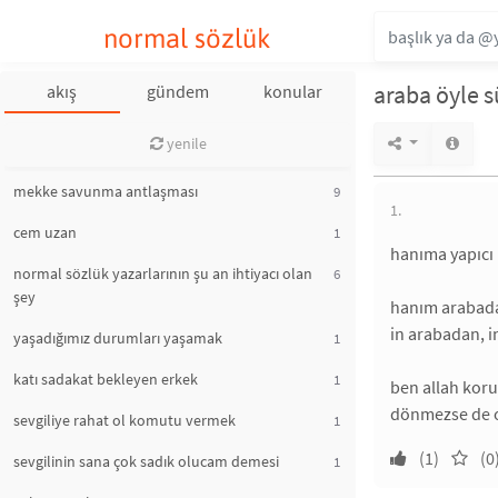
normal sözlük
araba öyle 
akış
gündem
konular
yenile
mekke savunma antlaşması
9
1.
cem uzan
1
hanıma yapıcı 
normal sözlük yazarlarının şu an ihtiyacı olan
6
şey
hanım arabadan
in arabadan, i
yaşadığımız durumları yaşamak
1
katı sadakat bekleyen erkek
1
ben allah koru
dönmezse de 
sevgiliye rahat ol komutu vermek
1
(1)
(0
sevgilinin sana çok sadık olucam demesi
1