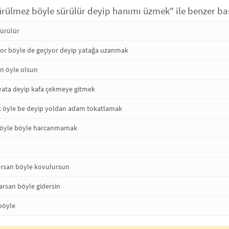
ürülmez böyle sürülür deyip hanımı üzmek" ile benzer baş
sürülür
yor böyle de geçiyor deyip yatağa uzanmak
an öyle olsun
yata deyip kafa çekmeye gitmek
ik öyle be deyip yoldan adam tokatlamak
i öyle böyle harcanmamak
arsan böyle kovulursun
arsan böyle gidersin
böyle