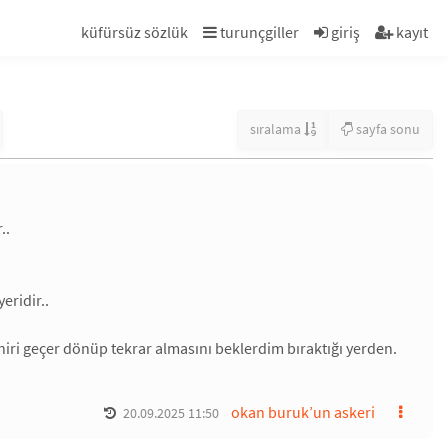
küfürsüz sözlük
turunçgiller
giriş
kayıt
sıralama
sayfa sonu
..
eridir..
niri geçer dönüp tekrar almasını beklerdim bıraktığı yerden.
okan buruk’un askeri
20.09.2025 11:50