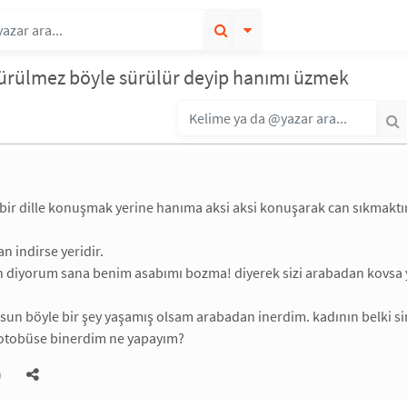
sürülmez böyle sürülür deyip hanımı üzmek
bir dille konuşmak yerine hanıma aksi aksi konuşarak can sıkmaktır
 indirse yeridir.
n diyorum sana benim asabımı bozma! diyerek sizi arabadan kovsa y
sun böyle bir şey yaşamış olsam arabadan inerdim. kadının belki si
otobüse binerdim ne yapayım?
)