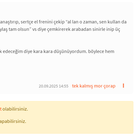
yanaştırıp, sertçe el frenini çekip “al lan o zaman, sen kullan da
ylaş tam olsun” vs diye çemkirerek arabadan sinirle inip üç
 park edeceğim diye kara kara düşünüyordum. böylece hem
tek kalmış mor çorap
20.09.2025 14:55
t
olabilirsiniz.
apabilirsiniz.