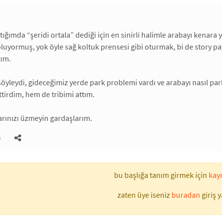
ktığımda “şeridi ortala” dediği için en sinirli halimle arabayı kenara 
oluyormuş, yok öyle sağ koltuk prensesi gibi oturmak, bi de story pa
tım.
e şöyleydi, gideceğimiz yerde park problemi vardı ve arabayı nasıl
ttirdim, hem de tribimi attım.
rınızı üzmeyin gardaşlarım.
)
bu başlığa tanım girmek için
kayı
zaten üye iseniz
buradan
giriş y