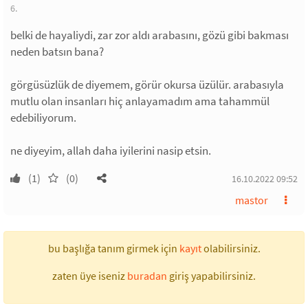
6.
belki de hayaliydi, zar zor aldı arabasını, gözü gibi bakması
neden batsın bana?
görgüsüzlük de diyemem, görür okursa üzülür. arabasıyla
mutlu olan insanları hiç anlayamadım ama tahammül
edebiliyorum.
ne diyeyim, allah daha iyilerini nasip etsin.
(1)
(0)
16.10.2022 09:52
mastor
bu başlığa tanım girmek için
kayıt
olabilirsiniz.
zaten üye iseniz
buradan
giriş yapabilirsiniz.