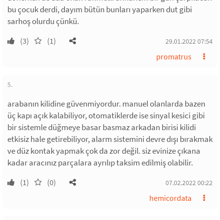
bu çocuk derdi, dayım bütün bunları yaparken dut gibi
sarhoş olurdu çünkü.
(3)
(1)
29.01.2022 07:54
promatrus
5.
arabanın kilidine güvenmiyordur. manuel olanlarda bazen
üç kapı açık kalabiliyor, otomatiklerde ise sinyal kesici gibi
bir sistemle düğmeye basar basmaz arkadan birisi kilidi
etkisiz hale getirebiliyor, alarm sistemini devre dışı bırakmak
ve düz kontak yapmak çok da zor değil. siz evinize çıkana
kadar aracınız parçalara ayrılıp taksim edilmiş olabilir.
(1)
(0)
07.02.2022 00:22
hemicordata