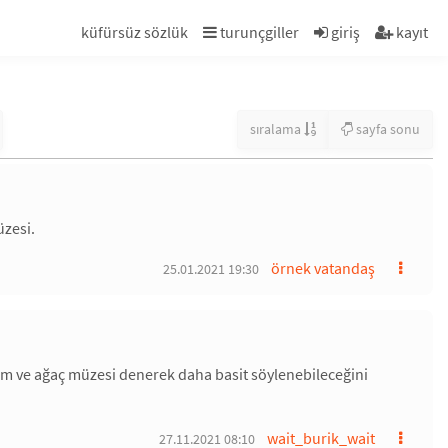
küfürsüz sözlük
turunçgiller
giriş
kayıt
sıralama
sayfa sonu
üzesi.
örnek vatandaş
25.01.2021 19:30
m ve ağaç müzesi denerek daha basit söylenebileceğini
wait_burik_wait
27.11.2021 08:10