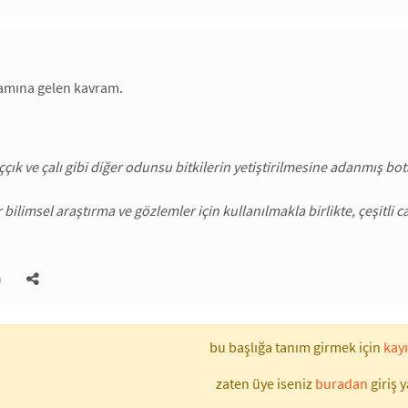
lamına gelen kavram.
ççık ve çalı gibi diğer odunsu bitkilerin yetiştirilmesine adanmış bo
 bilimsel araştırma ve gözlemler için kullanılmakla birlikte, çeşitli
)
bu başlığa tanım girmek için
kayı
zaten üye iseniz
buradan
giriş y