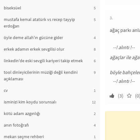
biseksüel
5
3.
mustafa kemal atatürk vs recep tayyip
5
erdoğan
ağaç parkı an
öyle deme allah'ın gücüne gider
4
erkek adamın erkek sevgilisi olur
8
ağaçlar ile ağa
linkedin'de eski sevgili kariyeri takip etmek
6
böyle bahçeler
tool dinleyicilerinin müziği değil kendini
9
açıklaması
cv
1
(3)
(0
isminizi kim koydu sorunsalı
12
kötü adam azgınlığı
2
anın fotoğrafı
4
mekan seçme rehberi
1