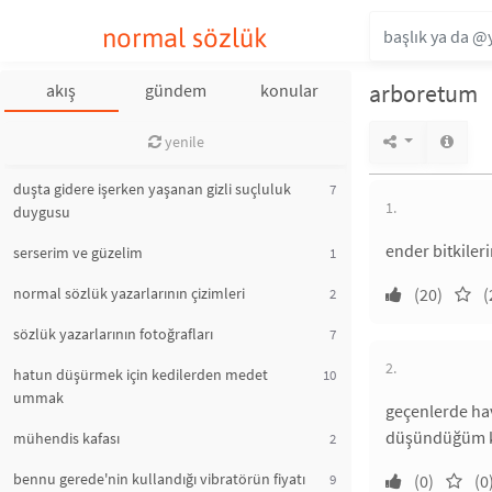
normal sözlük
arboretum
akış
gündem
konular
yenile
duşta gidere işerken yaşanan gizli suçluluk
7
1.
duygusu
ender bitkileri
serserim ve güzelim
1
normal sözlük yazarlarının çizimleri
(20)
(
2
sözlük yazarlarının fotoğrafları
7
2.
hatun düşürmek için kedilerden medet
10
ummak
geçenlerde ha
düşündüğüm ke
mühendis kafası
2
bennu gerede'nin kullandığı vibratörün fiyatı
9
(0)
(0