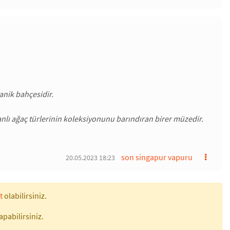
tanik bahçesidir.
 canlı ağaç türlerinin koleksiyonunu barındıran birer müzedir.
son singapur vapuru
20.05.2023 18:23
t
olabilirsiniz.
apabilirsiniz.