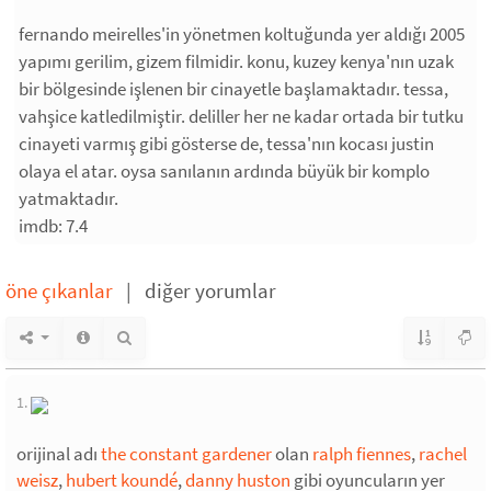
fernando meirelles'in yönetmen koltuğunda yer aldığı 2005
yapımı gerilim, gizem filmidir. konu, kuzey kenya'nın uzak
bir bölgesinde işlenen bir cinayetle başlamaktadır. tessa,
vahşice katledilmiştir. deliller her ne kadar ortada bir tutku
cinayeti varmış gibi gösterse de, tessa'nın kocası justin
olaya el atar. oysa sanılanın ardında büyük bir komplo
yatmaktadır.
imdb: 7.4
öne çıkanlar
|
diğer yorumlar
1.
orijinal adı
the constant gardener
olan
ralph fiennes
,
rachel
weisz
,
hubert koundé
,
danny huston
gibi oyuncuların yer