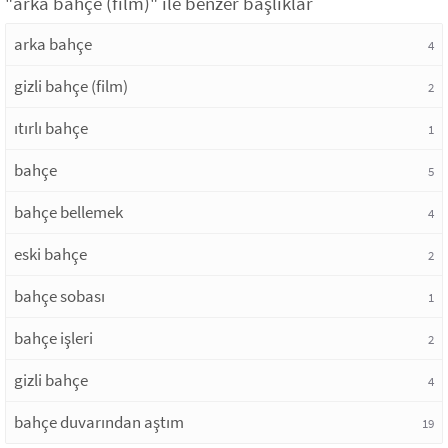
"arka bahçe (film)" ile benzer başlıklar
arka bahçe
4
gizli bahçe (film)
2
ıtırlı bahçe
1
bahçe
5
bahçe bellemek
4
eski bahçe
2
bahçe sobası
1
bahçe işleri
2
gizli bahçe
4
bahçe duvarından aştım
19