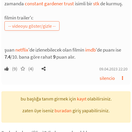
zamanda
constant gardener trust
isimli bir
stk
de kurmuş.
filmin trailer'ı:
şuan
netflix
'de izlenebilecek olan filmin
imdb
'de puanı ise
7.4
/10. bana göre rahat
9
puan alır.
(9)
(4)
09.04.2023 22:20
silencio
bu başlığa tanım girmek için
kayıt
olabilirsiniz.
zaten üye iseniz
buradan
giriş yapabilirsiniz.