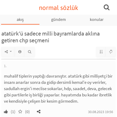
normal sözlük
akış
gündem
konular
atatürk'ü sadece milli bayramlarda aklına
getiren chp seçmeni
1.
muhalif tiplerin yaptığı davranıştır. atatürk gibi milliyetçi bir
insanı anarlar sonra da gidip dersimli kemal'e oy verirler,
sadullah ergin'i meclise sokarlar, hdp, saadet, deva, gelecek
gibi partilerle iş birliği yaparlar. hayatımda bu kadar ibretlik
ve kendisiyle çelişen bir kesim görmedim.
(1)
(0)
30.08.2023 19:56