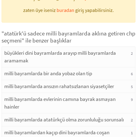
zaten üye iseniz
buradan
giriş yapabilirsiniz.
"atatürk'ü sadece milli bayramlarda aklına getiren chp
seçmeni" ile benzer başlıklar
büyükleri dini bayramlarda arayıp milli bayramlarda
2
aramamak
milli bayramlarda bir anda yobaz olan tip
6
milli bayramlarda ansızın rahatsızlanan siyasetçiler
5
milli bayramlarda evlerinin camına bayrak asmayan
9
hainler
milli bayramlarda atatürkçü olma zorunluluğu sorunsalı
2
milli bayramlardan kaçıp dini bayramlarda coşan
1