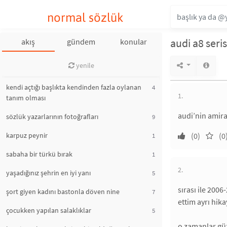
normal sözlük
audi a8 seris
akış
gündem
konular
yenile
kendi açtığı başlıkta kendinden fazla oylanan
4
1.
tanım olması
audi’nin amira
sözlük yazarlarının fotoğrafları
9
karpuz peynir
(0)
(0
1
sabaha bir türkü bırak
1
2.
yaşadığınız şehrin en iyi yanı
5
sırası ile 2006
şort giyen kadını bastonla döven nine
7
ettim ayrı hika
çocukken yapılan salaklıklar
5
o zamanlar güz