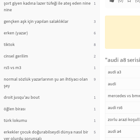
(0)
(0
şort giyen kadına lazer tüfeği ile ateş eden nine
1
nine
gençken aşk için yapılan salaklıklar
3
erken (yazar)
6
tiktok
8
cinsel gerilim
2
"audi a8 serisi
rs5 vs m3
1
audi a3
normal sözlük yazarlarının şu an ihtiyacı olan
9
audi
şey
mercedes vs bmw
droit jusqu'au bout
1
audi rs6
öğlen birası
1
zorlu arazi koşul
türk lokumu
1
audi a4
erkekler çocuk doğurabilseydi dünya nasıl bir
5
yer olurdu sorunsalı