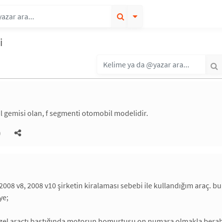
i
l gemisi olan, f segmenti otomobil modelidir.
)
-2008 v8, 2008 v10 şirketin kiralaması sebebi ile kullandığım araç. b
ye;
el araçtı bastığında motorun homurtusu on numara olmakla beraber ds