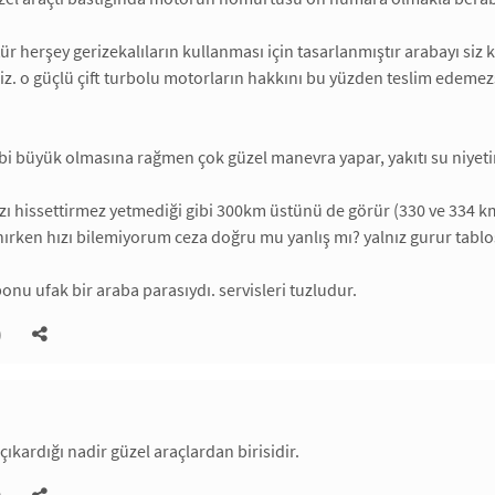
tür herşey gerizekalıların kullanması için tasarlanmıştır arabayı siz
niz. o güçlü çift turbolu motorların hakkını bu yüzden teslim edeme
bi büyük olmasına rağmen çok güzel manevra yapar, yakıtı su niyetin
ızı hissettirmez yetmediği gibi 300km üstünü de görür (330 ve 334 
anırken hızı bilemiyorum ceza doğru mu yanlış mı? yalnız gurur tablo
onu ufak bir araba parasıydı. servisleri tuzludur.
)
ıkardığı nadir güzel araçlardan birisidir.