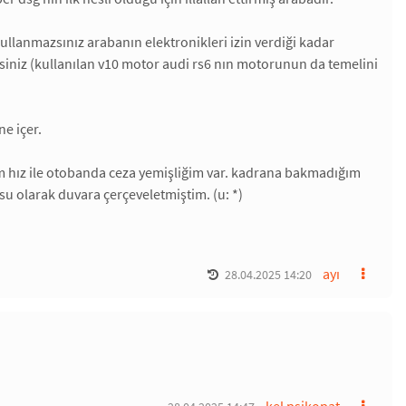
 kullanmazsınız arabanın elektronikleri izin verdiği kadar
zsiniz (kullanılan v10 motor audi rs6 nın motorunun da temelini
e içer.
km hız ile otobanda ceza yemişliğim var. kadrana bakmadığım
su olarak duvara çerçeveletmiştim. (u: *)
ayı
28.04.2025 14:20