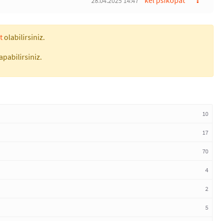
kel psikopat
28.04.2025 14:47
t
olabilirsiniz.
apabilirsiniz.
10
17
70
4
2
5