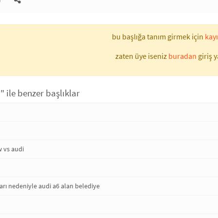
)
bu başlığa tanım girmek için
kayı
zaten üye iseniz
buradan
giriş y
" ile benzer başlıklar
 vs audi
ları nedeniyle audi a6 alan belediye