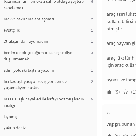
bazı insanların emeksiz sahip olduğu şeylere
6
çabalamak
araç aşırı lüks
mekke savunma antlaşması
12
kullanabilirsi
atmıştır.)
evlâtçılık
1
akşamdan uyumadım
1
araç hayvan gi
benim de bir çocuğum olsa keşke diye
3
araç lükstür h
düşünmemek
için araç kull
adını yoldaki taşlara yazdım
1
aynası ve tamp
herkes aşk yaşıyor sevişiyor ben de
2
yaşamalıyım baskısı
(5)
(1
masalsı aşk hayalleri ile kafayı bozmuş kadın
5
iticiliği
3.
kıyamiş
1
vag grubunun ç
yakup deniz
1