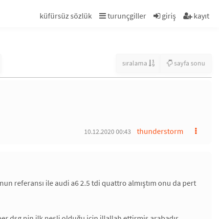
küfürsüz sözlük
turunçgiller
giriş
kayıt
sıralama
sayfa sonu
thunderstorm
10.12.2020 00:43
unun referansı ile audi a6 2.5 tdi quattro almıştım onu da pert
g nin ilk nesli olduğu için illallah ettirmiş arabadır.