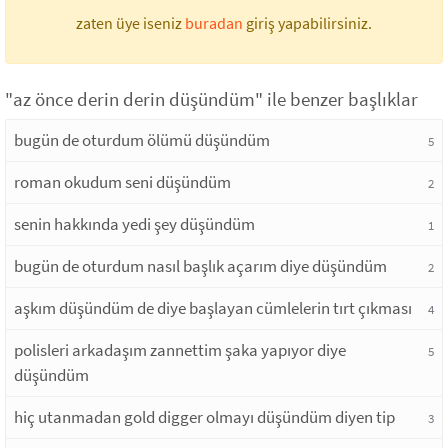
zaten üye iseniz
buradan
giriş yapabilirsiniz.
"az önce derin derin düşündüm" ile benzer başlıklar
bugün de oturdum ölümü düşündüm
5
roman okudum seni düşündüm
2
senin hakkında yedi şey düşündüm
1
bugün de oturdum nasıl başlık açarım diye düşündüm
2
aşkım düşündüm de diye başlayan cümlelerin tırt çıkması
4
polisleri arkadaşım zannettim şaka yapıyor diye
5
düşündüm
hiç utanmadan gold digger olmayı düşündüm diyen tip
3