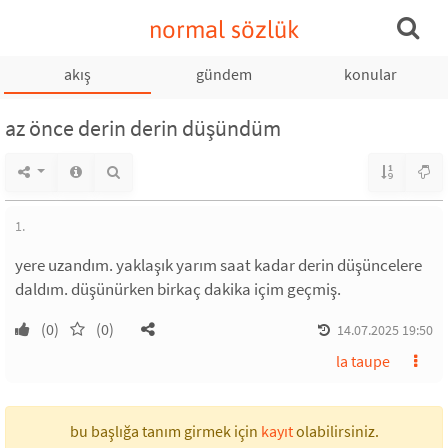
normal sözlük
akış
gündem
konular
az önce derin derin düşündüm
1.
yere uzandım. yaklaşık yarım saat kadar derin düşüncelere
daldım. düşünürken birkaç dakika içim geçmiş.
(0)
(0)
14.07.2025 19:50
la taupe
bu başlığa tanım girmek için
kayıt
olabilirsiniz.