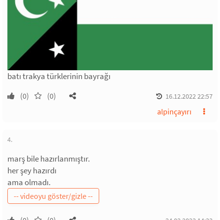
batı trakya türklerinin bayrağı
(0)
(0)
16.12.2022 22:57
alpinçayırı
4.
marş bile hazırlanmıştır.
her şey hazırdı
ama olmadı.