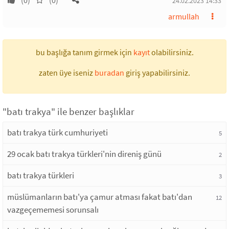
(0)
(0)
24.02.2023 14:33
armullah
bu başlığa tanım girmek için
kayıt
olabilirsiniz.
zaten üye iseniz
buradan
giriş yapabilirsiniz.
"batı trakya" ile benzer başlıklar
batı trakya türk cumhuriyeti
5
29 ocak batı trakya türkleri'nin direniş günü
2
batı trakya türkleri
3
müslümanların batı'ya çamur atması fakat batı'dan
12
vazgeçememesi sorunsalı