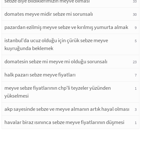
sebze diye bildiklerimizin meyve olması
33
domates meyve midir sebze mi sorunsalı
30
pazardan ezilmiş meyve sebze ve kırılmış yumurta almak
9
istanbul'da ucuz olduğu için çürük sebze meyve
5
kuyruğunda beklemek
domatesin sebze mi meyve mi olduğu sorunsalı
23
halk pazarı sebze meyve fiyatları
7
meyve sebze fiyatlarının chp'li teyzeler yüzünden
1
yükselmesi
akp sayesinde sebze ve meyve almanın artık hayal olması
3
havalar biraz ısınınca sebze meyve fiyatlarının düşmesi
1