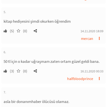
5.
kitap hediyesini şimdi okurken öğrendim
(5)
(0)
14.11.2020 18:09
mercan
6.
50 tl için o kadar uğraşmam zaten ortam güzel geldi bana.
(3)
(0)
16.11.2020 00:33
halfbloodprince
7.
asla bir donanımhaber ölücüsü olamaz.