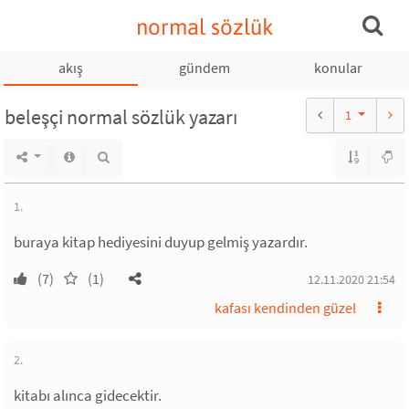
normal sözlük
akış
gündem
konular
beleşçi normal sözlük yazarı
1
1.
buraya kitap hediyesini duyup gelmiş yazardır.
(7)
(1)
12.11.2020 21:54
kafası kendinden güzel
2.
kitabı alınca gidecektir.