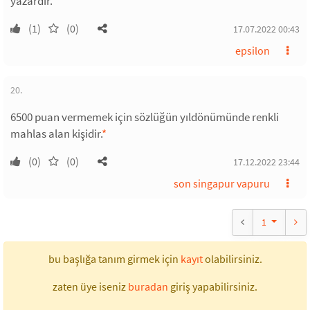
yazardır.
(1)
(0)
17.07.2022 00:43
epsilon
20.
6500 puan vermemek için sözlüğün yıldönümünde renkli
mahlas alan kişidir.
*
(0)
(0)
17.12.2022 23:44
son singapur vapuru
1
bu başlığa tanım girmek için
kayıt
olabilirsiniz.
zaten üye iseniz
buradan
giriş yapabilirsiniz.