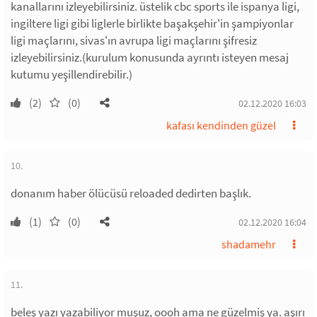
kanallarını izleyebilirsiniz. üstelik cbc sports ile ispanya ligi,
ingiltere ligi gibi liglerle birlikte başakşehir'in şampiyonlar
ligi maçlarını, sivas'ın avrupa ligi maçlarını şifresiz
izleyebilirsiniz.(kurulum konusunda ayrıntı isteyen mesaj
kutumu yeşillendirebilir.)
(2)
(0)
02.12.2020 16:03
kafası kendinden güzel
10.
donanım haber ölücüsü reloaded dedirten başlık.
(1)
(0)
02.12.2020 16:04
shadamehr
11.
beleş yazı yazabiliyor muşuz, oooh ama ne güzelmiş ya. aşırı