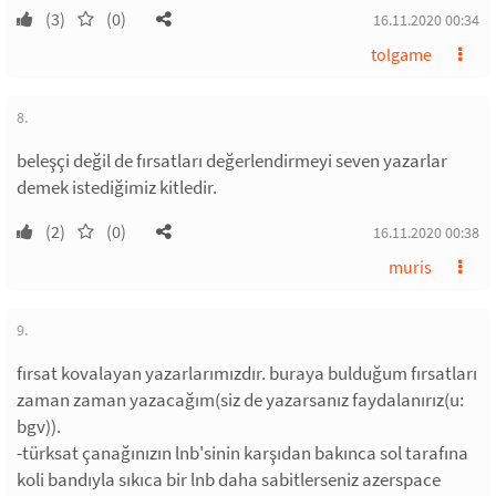
(3)
(0)
16.11.2020 00:34
tolgame
8.
beleşçi değil de fırsatları değerlendirmeyi seven yazarlar
demek istediğimiz kitledir.
(2)
(0)
16.11.2020 00:38
muris
9.
fırsat kovalayan yazarlarımızdır. buraya bulduğum fırsatları
zaman zaman yazacağım(siz de yazarsanız faydalanırız(u:
bgv)).
-türksat çanağınızın lnb'sinin karşıdan bakınca sol tarafına
koli bandıyla sıkıca bir lnb daha sabitlerseniz azerspace