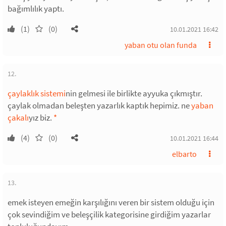
bağımlılık yaptı.
(1)
(0)
10.01.2021 16:42
yaban otu olan funda
12.
çaylaklık sistemi
nin gelmesi ile birlikte ayyuka çıkmıştır.
çaylak olmadan beleşten yazarlık kaptık hepimiz. ne
yaban
çakalı
yız biz.
*
(4)
(0)
10.01.2021 16:44
elbarto
13.
emek isteyen emeğin karşılığını veren bir sistem olduğu için
çok sevindiğim ve beleşçilik kategorisine girdiğim yazarlar