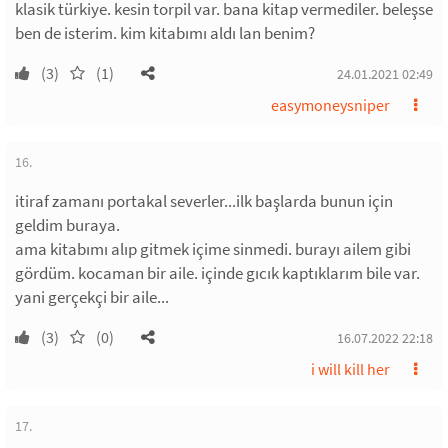
klasik türkiye. kesin torpil var. bana kitap vermediler. beleşse
ben de isterim. kim kitabımı aldı lan benim?
(3)
(1)
24.01.2021 02:49
easymoneysniper
16.
itiraf zamanı portakal severler...ilk başlarda bunun için
geldim buraya.
ama kitabımı alıp gitmek içime sinmedi. burayı ailem gibi
gördüm. kocaman bir aile. içinde gıcık kaptıklarım bile var.
yani gerçekçi bir aile...
(3)
(0)
16.07.2022 22:18
i will kill her
17.