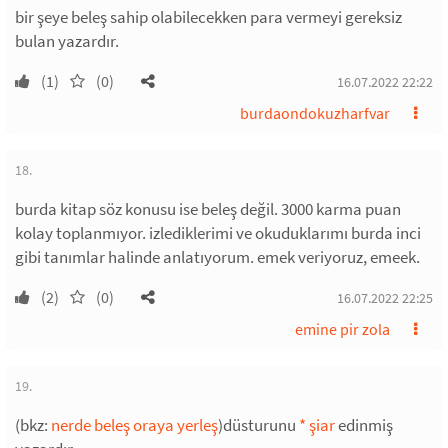
bir şeye beleş sahip olabilecekken para vermeyi gereksiz
bulan yazardır.
(1)
(0)
16.07.2022 22:22
burdaondokuzharfvar
18.
burda kitap söz konusu ise beleş değil. 3000 karma puan
kolay toplanmıyor. izlediklerimi ve okuduklarımı burda inci
gibi tanımlar halinde anlatıyorum. emek veriyoruz, emeek.
(2)
(0)
16.07.2022 22:25
emine pir zola
19.
(bkz:
nerde beleş oraya yerleş
)düsturunu
*
şiar
edinmiş