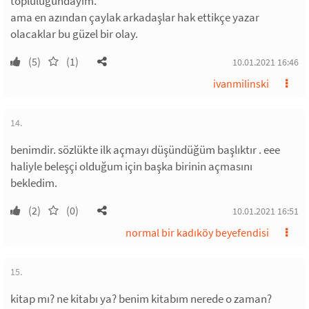
topluluğundayım.
ama en azından çaylak arkadaşlar hak ettikçe yazar
olacaklar bu güzel bir olay.
(5)
(1)
10.01.2021 16:46
ivanmilinski
14.
benimdir. sözlükte ilk açmayı düşündüğüm başlıktır . eee
haliyle beleşçi olduğum için başka birinin açmasını
bekledim.
(2)
(0)
10.01.2021 16:51
normal bir kadıköy beyefendisi
15.
kitap mı? ne kitabı ya? benim kitabım nerede o zaman?