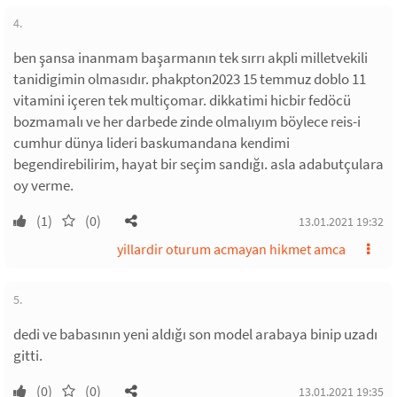
4.
ben şansa inanmam başarmanın tek sırrı akpli milletvekili
tanidigimin olmasıdır. phakpton2023 15 temmuz doblo 11
vitamini içeren tek multiçomar. dikkatimi hicbir fedöcü
bozmamalı ve her darbede zinde olmalıyım böylece reis-i
cumhur dünya lideri baskumandana kendimi
begendirebilirim, hayat bir seçim sandığı. asla adabutçulara
oy verme.
(1)
(0)
13.01.2021 19:32
yillardir oturum acmayan hikmet amca
5.
dedi ve babasının yeni aldığı son model arabaya binip uzadı
gitti.
(0)
(0)
13.01.2021 19:35