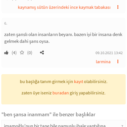
kaynamış sütün üzerindeki ince kaymak tabakası
6.
zaten şanslı olan insanların beyanı. bazen iyi bir insana denk
gelmek dahi şans oysa.
(4)
(0)
09.10.2021 13:42
larmina
bu başlığa tanım girmek için
kayıt
olabilirsiniz.
zaten üye iseniz
buradan
giriş yapabilirsiniz.
"ben şansa inanmam" ile benzer başlıklar
imamoğlu'nun bir tane bile namuslu ihale yaptığına
7