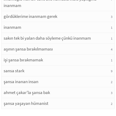
inanmam
gördüklerime inanmam gerek
3
inanmam
1
sakın tek bi yalan daha söyleme çünkü inanmam
1
aşının şansa bırakılmaması
4
işi şansa bırakmamak
1
sansa stark
9
şansa inanan insan
2
ahmet çakar'la şansa bak
3
şansa yaşayan hümanist
2