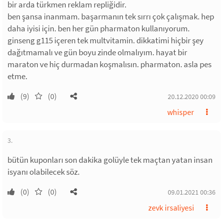
bir arda türkmen reklam repliğidir.
ben şansa inanmam. başarmanın tek sırrı çok çalışmak. hep
daha iyisi için. ben her gün pharmaton kullanıyorum.
ginseng g115 içeren tek multvitamin. dikkatimi hiçbir şey
dağıtmamalı ve gün boyu zinde olmalıyım. hayat bir
maraton ve hiç durmadan koşmalısın. pharmaton. asla pes
etme.
(9)
(0)
20.12.2020 00:09
whisper
3.
bütün kuponları son dakika golüyle tek maçtan yatan insan
isyanı olabilecek söz.
(0)
(0)
09.01.2021 00:36
zevk irsaliyesi