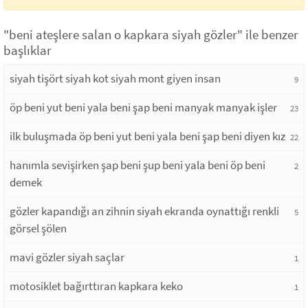
"beni ateşlere salan o kapkara siyah gözler" ile benzer
başlıklar
siyah tişört siyah kot siyah mont giyen insan
9
öp beni yut beni yala beni şap beni manyak manyak işler
23
ilk buluşmada öp beni yut beni yala beni şap beni diyen kız
22
hanımla sevişirken şap beni şup beni yala beni öp beni
2
demek
gözler kapandığı an zihnin siyah ekranda oynattığı renkli
5
görsel şölen
mavi gözler siyah saçlar
1
motosiklet bağırttıran kapkara keko
1