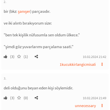
2.
bir (bkz:
şanışer
) parçasıdır.
ve iki alıntı bırakıyorum size:
"ben tek kişilik nüfusumla sen oldum ülkece."
"şimdi göz yuvarlarımı parçalama saati."
(3)
(1)
10.02.2024 21:42
1kucukkirlangicmisali
3.
deli olduğunu beyan eden kişi söylemidir.
(3)
(0)
10.02.2024 21:49
unnecessary