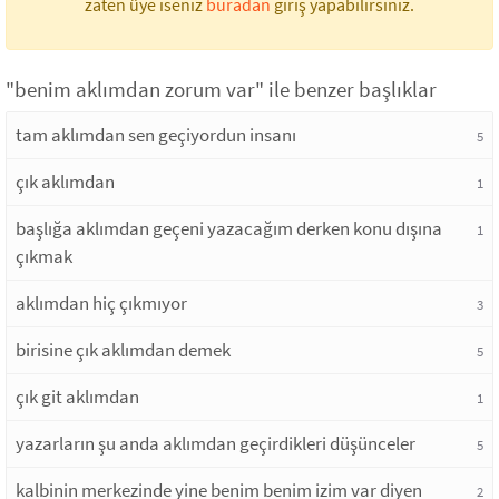
zaten üye iseniz
buradan
giriş yapabilirsiniz.
"benim aklımdan zorum var" ile benzer başlıklar
tam aklımdan sen geçiyordun insanı
5
çık aklımdan
1
başlığa aklımdan geçeni yazacağım derken konu dışına
1
çıkmak
aklımdan hiç çıkmıyor
3
birisine çık aklımdan demek
5
çık git aklımdan
1
yazarların şu anda aklımdan geçirdikleri düşünceler
5
kalbinin merkezinde yine benim benim izim var diyen
2