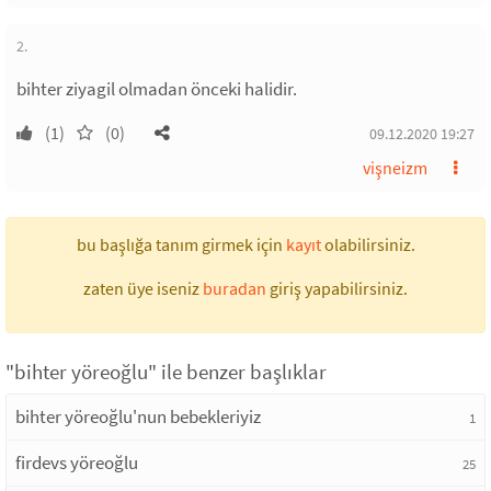
2.
bihter ziyagil olmadan önceki halidir.
(1)
(0)
09.12.2020 19:27
vişneizm
bu başlığa tanım girmek için
kayıt
olabilirsiniz.
zaten üye iseniz
buradan
giriş yapabilirsiniz.
"bihter yöreoğlu" ile benzer başlıklar
bihter yöreoğlu'nun bebekleriyiz
1
firdevs yöreoğlu
25