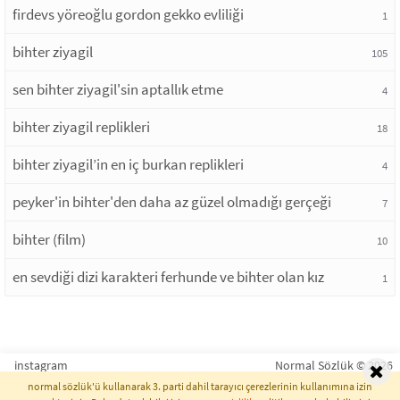
firdevs yöreoğlu gordon gekko evliliği
1
bihter ziyagil
105
sen bihter ziyagil'sin aptallık etme
4
bihter ziyagil replikleri
18
bihter ziyagil’in en iç burkan replikleri
4
peyker'in bihter'den daha az güzel olmadığı gerçeği
7
bihter (film)
10
en sevdiği dizi karakteri ferhunde ve bihter olan kız
1
instagram
Normal Sözlük © 2026
normal sözlük'ü kullanarak 3. parti dahil tarayıcı çerezlerinin kullanımına izin