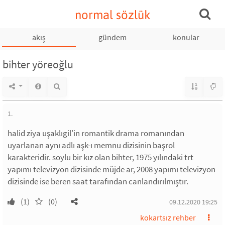
normal sözlük
akış
gündem
konular
bihter yöreoğlu
1.
halid ziya uşaklıgil'in romantik drama romanından
uyarlanan aynı adlı aşk-ı memnu dizisinin başrol
karakteridir. soylu bir kız olan bihter, 1975 yılındaki trt
yapımı televizyon dizisinde müjde ar, 2008 yapımı televizyon
dizisinde ise beren saat tarafından canlandırılmıştır.
(1)
(0)
09.12.2020 19:25
kokartsız rehber