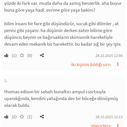
yüzde iki fark var. muzla daha da azmış benzerlik. aha buyur
buna göre yaşa hadi. evrime göre yaşa bakim?
bilim insanı bir fare gibi düşündürür, sucuk gibi dilimler , at
penisi gibi yaşatır. ha düşünür derken zaten bilime göre
düşünce; beynin ve bağırsakların skimsonik hareketiyle
devam eden mekanik bir harekettir. bu kadar sığ bir şey işte.
(1)
(0)
28.10.2025 12:05
iki kişinin bildiği sırrı
2.
thomas edison bir sabah bunaltıcı ampul cızırtısıyla
uyandığında, kendini yatağında dev bir böceğe dönüşmüş
olarak buldu.
(2)
(1)
28.10.2025 12:13
imera fera