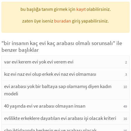
bu başlığa tanım girmek için
kayıt
olabilirsiniz.
zaten üye iseniz
buradan
giriş yapabilirsiniz.
"bir insanın kaç evi kaç arabası olmalı sorunsalı" ile
benzer başlıklar
var evi kerem evi yok evi verem evi
2
kız evi naz evi olup erkek evi naz evi olmaması
3
evi arabası yok bir baltaya sap olamamış diyen kadın
10
modeli
40 yaşında evi ve arabası olmayan insan
49
evlilikte erkeklere dayatılan evi arabası işi olacak kriteri
16
chp iktidarında herkesin evi ve arabası olacak
15