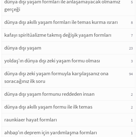
dünya dışı yaşam formları ile anlaşamayacak olmamız
5
gerçeği
dünya dışı akıllı yaşam formları ile temas kurma ısrarı
8
kafayı spiritüalizme takmış değişik yaşam formları
7
dünya dışı yaşam
23
yoldaş'ın dünya dışı zeki yaşam formu olması
3
dünya dışı zeki yaşam formuyla karşılaşsanız ona
94
soracağınız ilk soru
dünya dışı yaşam formunu reddeden insan
2
dünya dışı akıllı yaşam formu ile ilk temas
2
raunkiaer hayat formları
1
ahbap'ın deprem için yardımlaşma formları
1