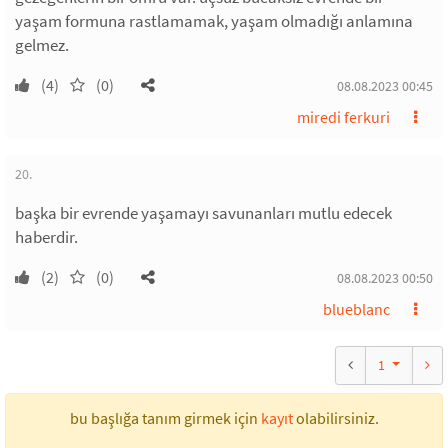
yaşam formuna rastlamamak, yaşam olmadığı anlamına
gelmez.
(4)
(0)
08.08.2023 00:45
miredi ferkuri
20.
başka bir evrende yaşamayı savunanları mutlu edecek
haberdir.
(2)
(0)
08.08.2023 00:50
blueblanc
1
bu başlığa tanım girmek için
kayıt
olabilirsiniz.