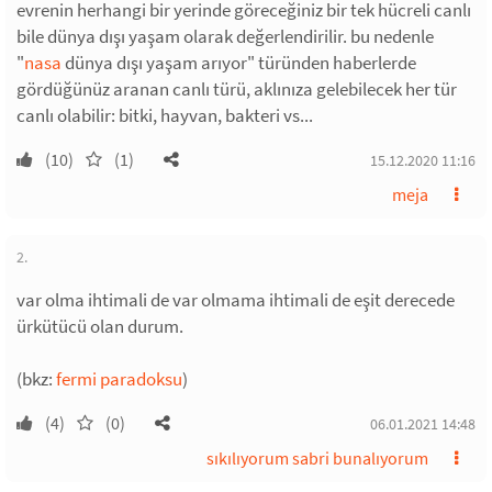
evrenin herhangi bir yerinde göreceğiniz bir tek hücreli canlı
bile dünya dışı yaşam olarak değerlendirilir. bu nedenle
"
nasa
dünya dışı yaşam arıyor" türünden haberlerde
gördüğünüz aranan canlı türü, aklınıza gelebilecek her tür
canlı olabilir: bitki, hayvan, bakteri vs...
(10)
(1)
15.12.2020 11:16
meja
2.
var olma ihtimali de var olmama ihtimali de eşit derecede
ürkütücü olan durum.
(bkz:
fermi paradoksu
)
(4)
(0)
06.01.2021 14:48
sıkılıyorum sabri bunalıyorum