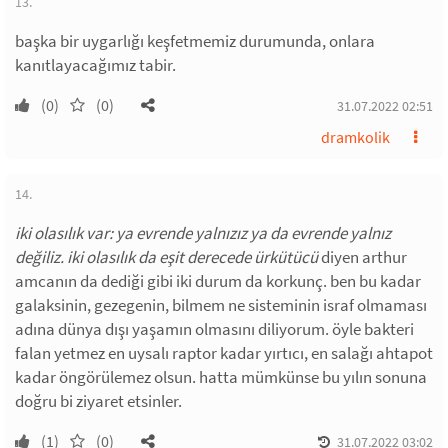
13.
başka bir uygarlığı keşfetmemiz durumunda, onlara
kanıtlayacağımız tabir.
(0)
(0)
31.07.2022 02:51
dramkolik
14.
iki olasılık var: ya evrende yalnızız ya da evrende yalnız
değiliz. iki olasılık da eşit derecede ürkütücü
diyen arthur
amcanın da dediği gibi iki durum da korkunç. ben bu kadar
galaksinin, gezegenin, bilmem ne sisteminin israf olmaması
adına dünya dışı yaşamın olmasını diliyorum. öyle bakteri
falan yetmez en uysalı raptor kadar yırtıcı, en salağı ahtapot
kadar öngörülemez olsun. hatta mümkünse bu yılın sonuna
doğru bi ziyaret etsinler.
(1)
(0)
31.07.2022 03:02