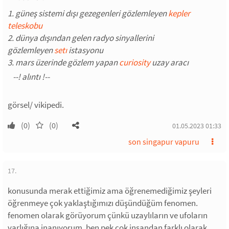
1. güneş sistemi dışı gezegenleri gözlemleyen
kepler
teleskobu
2. dünya dışından gelen radyo sinyallerini
gözlemleyen
setı
istasyonu
3. mars üzerinde gözlem yapan
curiosity
uzay aracı
görsel/ vikipedi.
(0)
(0)
01.05.2023 01:33
son singapur vapuru
17.
konusunda merak ettiğimiz ama öğrenemediğimiz şeyleri
öğrenmeye çok yaklaştığımızı düşündüğüm fenomen.
fenomen olarak görüyorum çünkü uzaylıların ve ufoların
varlığına inanıyorum. ben pek çok insandan farklı olarak,