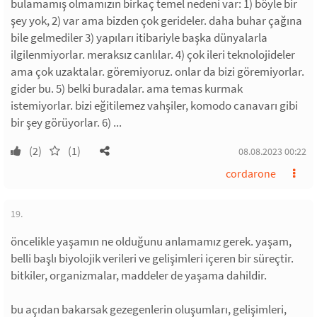
bulamamış olmamızın birkaç temel nedeni var: 1) böyle bir
şey yok, 2) var ama bizden çok gerideler. daha buhar çağına
bile gelmediler 3) yapıları itibariyle başka dünyalarla
ilgilenmiyorlar. meraksız canlılar. 4) çok ileri teknolojideler
ama çok uzaktalar. göremiyoruz. onlar da bizi göremiyorlar.
gider bu. 5) belki buradalar. ama temas kurmak
istemiyorlar. bizi eğitilemez vahşiler, komodo canavarı gibi
bir şey görüyorlar. 6) ...
(2)
(1)
08.08.2023 00:22
cordarone
19.
öncelikle yaşamın ne olduğunu anlamamız gerek. yaşam,
belli başlı biyolojik verileri ve gelişimleri içeren bir süreçtir.
bitkiler, organizmalar, maddeler de yaşama dahildir.
bu açıdan bakarsak gezegenlerin oluşumları, gelişimleri,