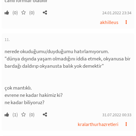
canlı formlar olabilir
(0)
(0)
24.01.2022 23:34
akhilleus
11.
nerede okuduğumu/duyduğumu hatırlamıyorum.
"dünya dışında yaşam olmadığını iddia etmek, okyanusa bir
bardağı daldırıp okyanusta balık yok demektir"
çok mantıklı.
evrene ne kadar hakimiz ki?
ne kadar biliyoruz?
(1)
(0)
31.07.2022 00:33
kralarthurhazretleri