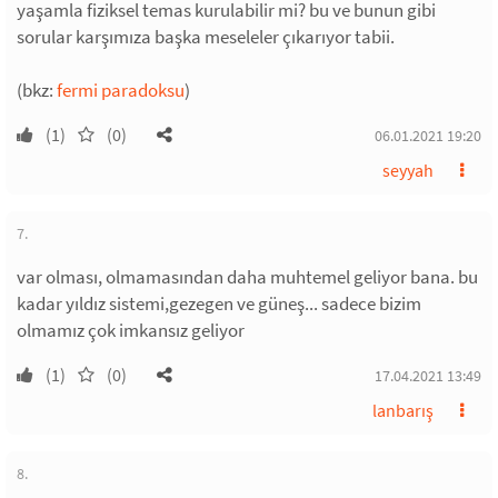
yaşamla fiziksel temas kurulabilir mi? bu ve bunun gibi
sorular karşımıza başka meseleler çıkarıyor tabii.
(bkz:
fermi paradoksu
)
(1)
(0)
06.01.2021 19:20
seyyah
7.
var olması, olmamasından daha muhtemel geliyor bana. bu
kadar yıldız sistemi,gezegen ve güneş... sadece bizim
olmamız çok imkansız geliyor
(1)
(0)
17.04.2021 13:49
lanbarış
8.