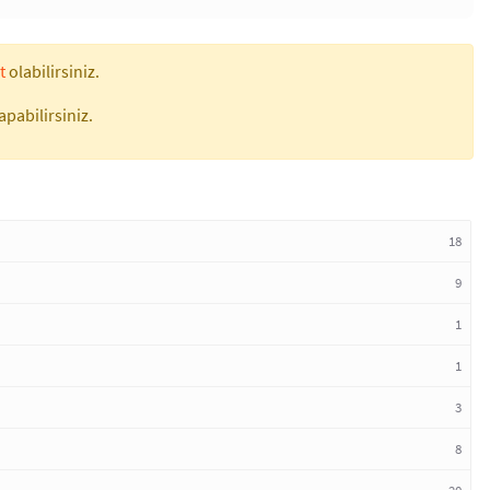
t
olabilirsiniz.
apabilirsiniz.
18
9
1
1
3
8
20