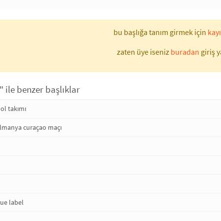
bu başlığa tanım girmek için
kayı
zaten üye iseniz
buradan
giriş y
 ile benzer başlıklar
bol takımı
almanya curaçao maçı
ue label