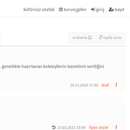
küfürsüz sözlük
turunçgiller
giriş
kayıt
sıralama
sayfa sonu
. genellikle hazırlanan kokteyllerin lezzetinin sertliğini
leaf
26.11.2020 17:30
ilyas sezar
23.03.2021 15:58