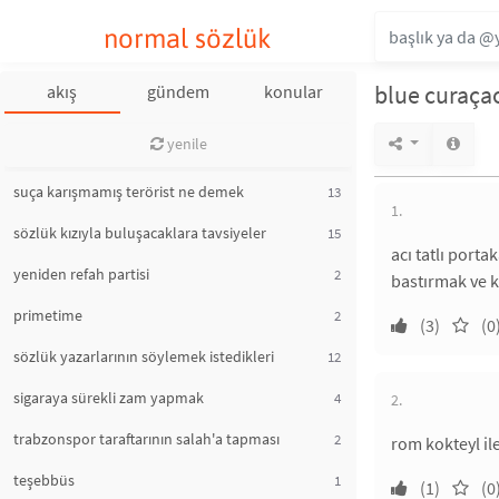
normal sözlük
blue curaça
akış
gündem
konular
yenile
suça karışmamış terörist ne demek
13
1.
sözlük kızıyla buluşacaklara tavsiyeler
15
acı tatlı porta
yeniden refah partisi
2
bastırmak ve k
primetime
2
(3)
(0
sözlük yazarlarının söylemek istedikleri
12
sigaraya sürekli zam yapmak
4
2.
trabzonspor taraftarının salah'a tapması
2
rom kokteyl il
teşebbüs
1
(1)
(0