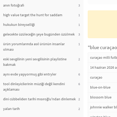
anın fotoğrafı
3
high value target the hunt for saddam
1
hukukun bireyselliği
1
gelecekte üzüleceğin şeye bugünden üzülmek
3
ürün yorumlarında asıl ürünün insanlar
1
"blue curaçao"
olması
curaçao milli fut
eski sevgilinin yeni sevgilisinin playlistine
2
bakmak
14 haziran 2026 
aynı evde yaşıyormuş gibi entryler
6
curaçao
tool dinleyicilerinin müziği değil kendini
6
blue-on-blue
açıklaması
blossom blue
dini cübbeliden tarihi mısıroğlu'ndan dinlemek
2
johnnie walker bl
yalan tarih
2