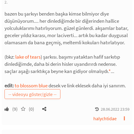
2.
bazen bu şarkıyı benden başka kimse bilmiyor diye
düşünüyorum.... her dinlediğimde bir diğerinden hallice
yolculuklarımı hatırlıyorum. güzel günlerdi. akşamlar batar,
geceler yıldız karası, mor laciverti... artık bu kadar duygusal
olamasam da bana geçmiş, meltemli kokuları hatırlatıyor.
(bkz:
lake of tears
) şarkısı. başımı yataktan hafif sarkıtıp
dinlediğimde, daha bi derin hisler uyandırırdı nedense.
saçlar aşağı sarktıkça beyne kan gidiyor olmalıydı.
*
...
edit:
to blossom blue
desek ve link eklesek daha iyi sanırım.
(9)
(0)
28.06.2022 23:59
halychtidae