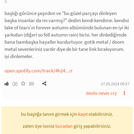
3.
başlığı görünce şaşırdım ve "bu güzel parçayı dinleyen
başka insanlar da mı varmış?" dedim kendi kendime. kendisi
lake of tears'ın forever autumn albümünde bulunan en iyi iki
şarkıdan (diğeri so fell autumn rain) birisi. her dinlediğimde
bana bambaşka hayaller kurdurtuyor. gotik metal / doom
metal sevenleriniz vardır diye de bir tane link bırakıyorum.
iyi dinlemeler.
open.spotify.com/track/4h24...
(2)
(0)
27.05.2024 00:27
devils never cry
bu başlığa tanım girmek için
kayıt
olabilirsiniz.
zaten üye iseniz
buradan
giriş yapabilirsiniz.