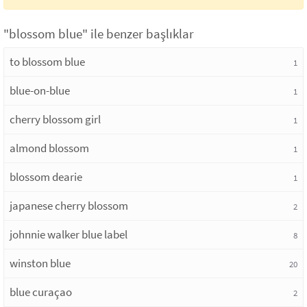
"blossom blue" ile benzer başlıklar
to blossom blue
1
blue-on-blue
1
cherry blossom girl
1
almond blossom
1
blossom dearie
1
japanese cherry blossom
2
johnnie walker blue label
8
winston blue
20
blue curaçao
2