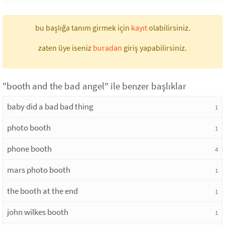
bu başlığa tanım girmek için
kayıt
olabilirsiniz.
zaten üye iseniz
buradan
giriş yapabilirsiniz.
"booth and the bad angel" ile benzer başlıklar
baby did a bad bad thing
1
photo booth
1
phone booth
4
mars photo booth
1
the booth at the end
1
john wilkes booth
1